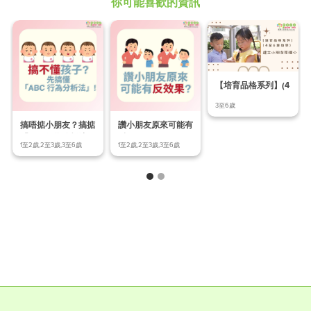
你可能喜歡的資訊
【培育品格系列】(4
至6歲幼兒) Ep.
3至6歲
搞唔掂小朋友？搞掂
讚小朋友原來可能有
「ABC行為分析法」
反效果？
1至2歲,2至3歲,3至6歲
1至2歲,2至3歲,3至6歲
先