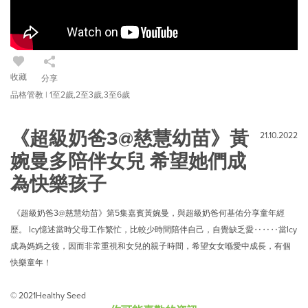
收藏
分享
品格管教 | 1至2歲,2至3歲,3至6歲
《超級奶爸3@慈慧幼苗》黃
21.10.2022
婉曼多陪伴女兒 希望她們成
為快樂孩子
《超級奶爸3@慈慧幼苗》第5集嘉賓黃婉曼，與超級奶爸何基佑分享童年經
歷。 Icy憶述當時父母工作繁忙，比較少時間陪伴自己，自覺缺乏愛‥‥‥當Icy
成為媽媽之後，因而非常重視和女兒的親子時間，希望女女喺愛中成長，有個
快樂童年！
© 2021Healthy Seed