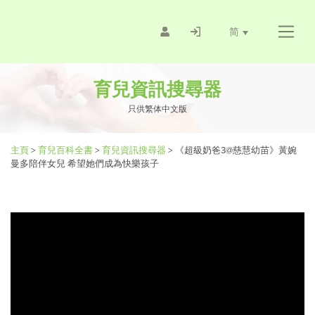
简
育兒資訊搜尋器
只供繁体中文版
主頁
>
育兒百科全書
>
育兒資訊搜尋器
>
《超級奶爸3@慈慧幼苗》黃婉
曼多陪伴女兒 希望她們成為快樂孩子