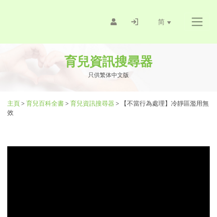
简
育兒資訊搜尋器
只供繁体中文版
主頁
>
育兒百科全書
>
育兒資訊搜尋器
>
【不當行為處理】冷靜區濫用無
效