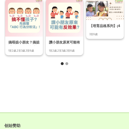
【培育品格系列】(4
至6歲幼兒) Ep.
3至6歲
搞唔掂小朋友？搞掂
讚小朋友原來可能有
「ABC行為分析法」
反效果？
1至2歲,2至3歲,3至6歲
1至2歲,2至3歲,3至6歲
先
创始赞助