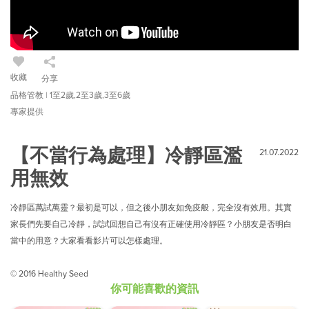
收藏
分享
品格管教 | 1至2歲,2至3歲,3至6歲
專家提供
【不當行為處理】冷靜區濫
21.07.2022
用無效
冷靜區萬試萬靈？最初是可以，但之後小朋友如免疫般，完全沒有效用。其實
家長們先要自己冷靜，試試回想自己有沒有正確使用冷靜區？小朋友是否明白
當中的用意？大家看看影片可以怎樣處理。
© 2016 Healthy Seed
你可能喜歡的資訊