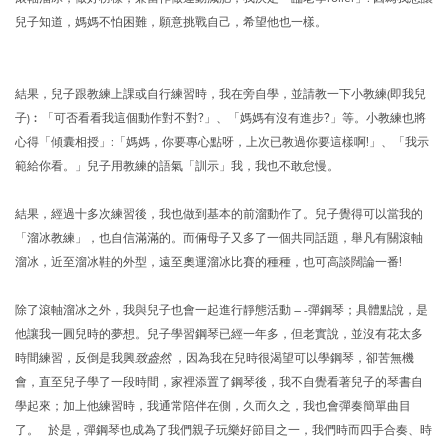
兒子知道，媽媽不怕困難，願意挑戰自己，希望他也一樣。
結果，兒子跟教練上課或自行練習時，我在旁自學，並請教一下小教練(即我兒
子)︰「可否看看我這個動作對不對?」、「媽媽有沒有進步?」等。小教練也將
心得「傾囊相授」:「媽媽，你要專心點呀，上次已教過你要這樣啊!」、「我示
範給你看。」兒子用教練的語氣「訓示」我，我也不敢怠慢。
結果，經過十多次練習後，我也做到基本的前溜動作了。兒子覺得可以當我的
「溜冰教練」，也自信滿滿的。而倆母子又多了一個共同話題，舉凡有關滾軸
溜冰，近至溜冰鞋的外型，遠至奧運溜冰比賽的種種，也可高談闊論一番!
除了滾軸溜冰之外，我與兒子也會一起進行靜態活動 – -彈鋼琴；具體點說，是
他讓我一圓兒時的夢想。兒子學習鋼琴已經一年多，但老實說，並沒有花太多
時間練習，反倒是我興
致盎
然
，因為我在兒時很渴望可以學鋼琴，卻苦無機
會，直至兒子學了一段時間，家裡添置了鋼琴後，我不自覺看著兒子的琴書自
學起來；加上他練習時，我通常陪伴在側，久而久之，我也會彈奏簡單曲目
了。 於是，彈鋼琴也成為了我們親子玩樂好節目之一，我們時而四手合奏、時