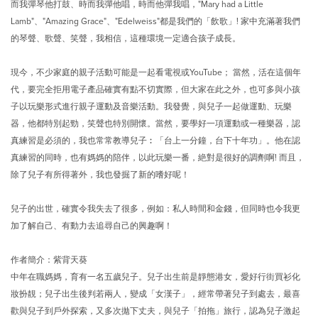
而我彈琴他打鼓、時而我彈他唱，時而他彈我唱，"Mary had a Little
Lamb"、"Amazing Grace"、"Edelweiss"都是我們的「飲歌」! 家中充滿著我們
的琴聲、歌聲、笑聲，我相信，這種環境一定適合孩子成長。
現今，不少家庭的親子活動可能是一起看電視或YouTube； 當然，活在這個年
代，要完全拒用電子產品確實有點不切實際，但大家在此之外，也可多與小孩
子以玩樂形式進行親子運動及音樂活動。我發覺，與兒子一起做運動、玩樂
器，他都特別起勁，笑聲也特別開懷。當然，要學好一項運動或一種樂器，認
真練習是必須的，我也常常教導兒子︰「台上一分鐘，台下十年功」。他在認
真練習的同時，也有媽媽的陪伴，以此玩樂一番，絶對是很好的調劑啊! 而且，
除了兒子有所得著外，我也發掘了新的嗜好呢！
兒子的出世，確實令我失去了很多，例如：私人時間和金錢，但同時也令我更
加了解自己、有動力去追尋自己的興趣啊！
作者簡介：紫背天葵
中年在職媽媽，育有一名五歲兒子。兒子出生前是靜態港女，愛好行街買衫化
妝扮靚；兒子出生後判若兩人，變成「女漢子」，經常帶著兒子到處去，最喜
歡與兒子到戶外探索，又多次拋下丈夫，與兒子「拍拖」旅行，認為兒子激起