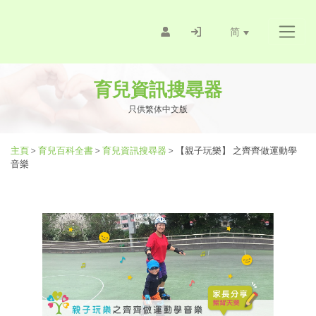
简
育兒資訊搜尋器
只供繁体中文版
主頁
>
育兒百科全書
>
育兒資訊搜尋器
>
【親子玩樂】 之齊齊做運動學
音樂