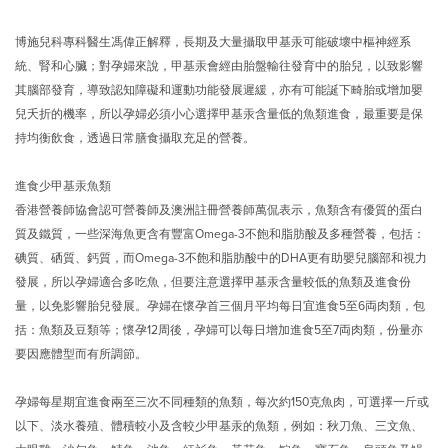
博施兒科專科醫生馮偉正解釋，長期及大量攝取甲基汞可能破壞中樞神經系
統、腎和心臟；對孕婦來說，甲基汞會經由胎盤輸往發育中的胎兒，以致影響
其腦部發育，導致認知障礙和運動功能發展遲緩，亦有可能誕下畸胎或增加嬰
兒夭折的機率，所以孕婦必須小心選擇甲基汞含量低的魚類進食，最重要是保
持均衡飲食，透過日常膳食攝取充足的營養。
進食少甲基汞魚類
香港營養師協會認可營養師及澳洲註冊營養師萬侃表示，魚類含有優質的蛋白
質及鐵質，一些深海魚更含有豐富Omega-3不飽和脂肪酸及多種營養，包括：
碘質、硒質、鈣質，而Omega-3不飽和脂肪酸中的DHA更有助嬰兒腦部和視力
發展，所以孕婦適合多吃魚，但要注意選擇甲基汞含量較低的魚類及進食份
量，以免影響胎兒發展。孕婦在懷孕首三個月平均每日宜進食5至6両肉類，包
括：魚類及豆類等；懷孕12周後，孕婦可以每日增加進食5至7両肉類，份量亦
要因應體型而有所調節。
孕婦每星期宜進食兩至三次不同種類的魚類，每次約150克魚肉，可選擇一斤或
以下、淡水養殖、體積較小及含較少甲基汞的魚類，例如：秋刀魚、三文魚、