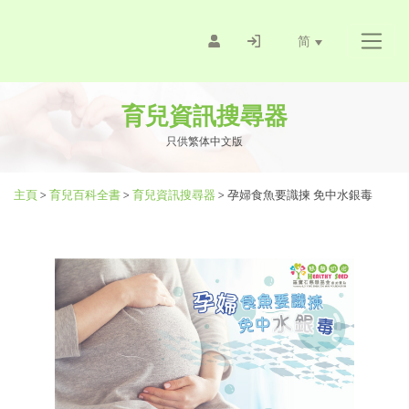
简
育兒資訊搜尋器
只供繁体中文版
主頁
>
育兒百科全書
>
育兒資訊搜尋器
>
孕婦食魚要識揀 免中水銀毒