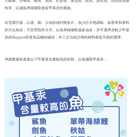
大眼雞、沙甸魚、鯖魚、池魚、紅衫魚、黃花魚、鯇魚、寶石魚、烏頭魚及鰻
魚等，以減低孕婦攝取過多甲基汞的風險。
在烹調方面，以蒸、焗、少油炒或灼熟魚片，加少許天然調味，如香草和香料
的方法為佳，不宜用煎炸方式，以免孕婦攝取過多油份；亦可選擇含較少甲基
汞的Skipjack吞拿魚品種的罐頭，作三文治或沙律的材料都是不錯的選擇。
孕婦應避免進食以下甲基汞含量較高的魚類，以免攝取甲基汞：