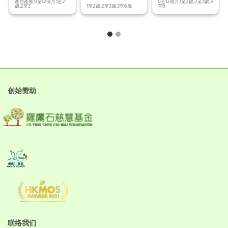
終極防蚊
兒童眼睛問題
皮膚紅腫發炎
產前產後,0至12個月,1至2
0至12個月,1至2歲,2至3歲,3
歲,2至3
1至2歲,2至3歲,3至6歲
至6
创始赞助
联络我们