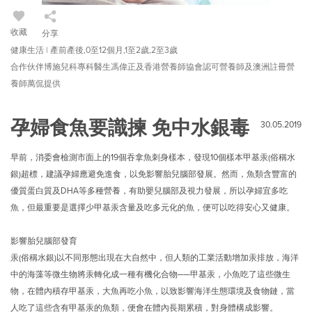
收藏
分享
健康生活 | 產前產後,0至12個月,1至2歲,2至3歲
合作伙伴博施兒科專科醫生馮偉正及香港營養師協會認可營養師及澳洲註冊營
養師萬侃提供
孕婦食魚要識揀 免中水銀毒
30.05.2019
早前，消委會檢測市面上的19個吞拿魚刺身樣本，發現10個樣本甲基汞(俗稱水
銀)超標，建議孕婦應避免進食，以免影響胎兒腦部發展。然而，魚類含豐富的
優質蛋白質及DHA等多種營養，有助嬰兒腦部及視力發展，所以孕婦宜多吃
魚，但最重要是選擇少甲基汞含量及吃多元化的魚，便可以吃得安心又健康。
影響胎兒腦部發育
汞(俗稱水銀)以不同形態出現在大自然中，但人類的工業活動增加汞排放，海洋
中的海藻等微生物將汞轉化成一種有機化合物──甲基汞，小魚吃了這些微生
物，在體內積存甲基汞，大魚再吃小魚，以致影響海洋生態環境及食物鏈，當
人吃了這些含有甲基汞的魚類，便會在體內長期累積，對身體構成影響。