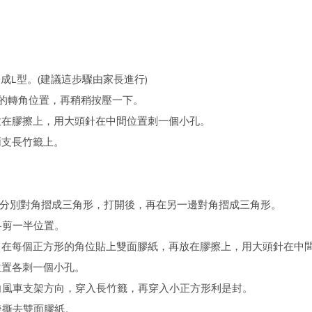
屈成L型。(建議這步驟由家長進行)
籤的轉角位置，再稍稍按壓一下。
放在膠擦上，用大頭針在中間位置刺一個小孔。
兩支長竹籤上。
，分別對角摺成三角形，打開後，再在另一邊對角摺成三角形。
各剪一半位置。
，在每個正方形的角位貼上雙面膠紙，再放在膠擦上，用大頭針在中
位置各刺一個小孔。
向風車支架方向，穿入長竹籤，再穿入小正方形利是封。
後撕去雙面膠紙。