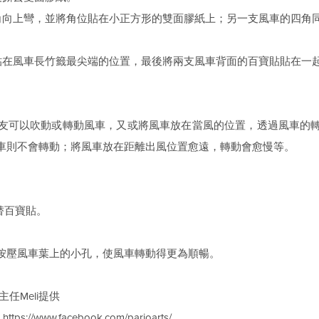
角向上彎，並將角位貼在小正方形的雙面膠紙上；另一支風車的四角
貼在風車長竹籤最尖端的位置，最後將兩支風車背面的百寶貼貼在一
友可以吹動或轉動風車，又或將風車放在當風的位置，透過風車的
車則不會轉動；將風車放在距離出風位置愈遠，轉動會愈慢等。
替百寶貼。
。
或按壓風車葉上的小孔，使風車轉動得更為順暢。
主任Meli提供
：
https://www.facebook.com/parioarts/