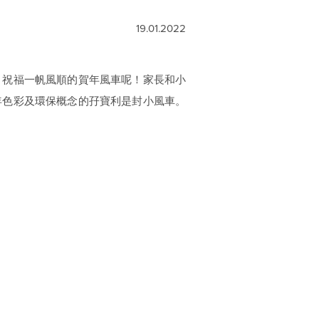
19.01.2022
、祝福一帆風順的賀年風車呢！家長和小
富新年色彩及環保概念的孖寶利是封小風車。