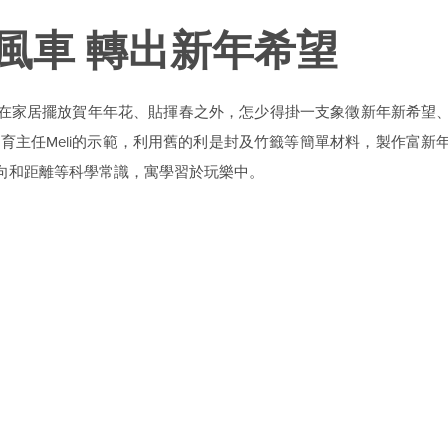
風車 轉出新年希望
在家居擺放賀年年花、貼揮春之外，怎少得掛一支象徵新年新希望
育中心教育主任Meli的示範，利用舊的利是封及竹籤等簡單材料，製作
向和距離等科學常識，寓學習於玩樂中。