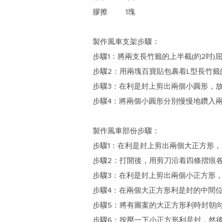
膠擦 1塊
製作風車支架步驟：
步驟1：將兩支長竹籤的上半截(約2吋)
步驟2：用兩塊百寶貼包裹着L型長竹
步驟3：在利是封上剪出兩個小圓形，
步驟4：將兩個小圓形分別慢慢地鑽入
製作風車部份步驟：
步驟1：在利是封上剪出兩個大正方形
步驟2：打開後，用剪刀沿着四條摺痕
步驟3：在利是封上剪出兩個小正方形
步驟4：在兩個大正方形利是封的中間
步驟5：將有圖案的大正方形利時封朝
步驟6：按壓一下小正方形利是封，然