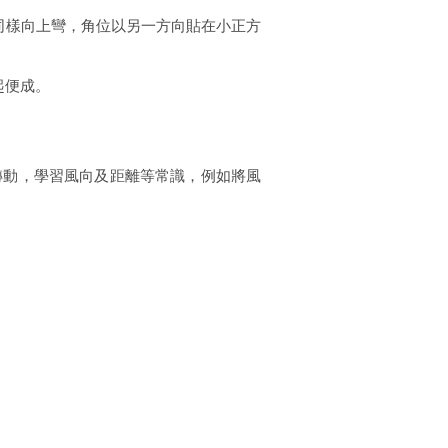
同樣向上彎，角位以另一方向貼在小正方
起便成。
轉動，學習風向及距離等常識，例如將風