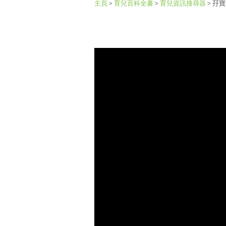
主頁
>
育兒百科全書
>
育兒資訊搜尋器
>
孖寶