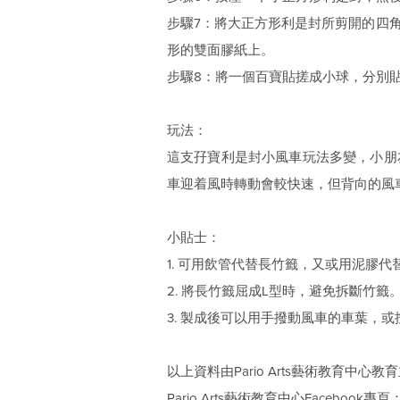
步驟7：將大正方形利是封所剪開的四
形的雙面膠紙上。
步驟8：將一個百寶貼搓成小球，分別
玩法：
這支孖寶利是封小風車玩法多變，小朋
車迎着風時轉動會較快速，但背向的風
小貼士：
1. 可用飲管代替長竹籤，又或用泥膠代
2. 將長竹籤屈成L型時，避免拆斷竹籤
3. 製成後可以用手撥動風車的車葉，
以上資料由Pario Arts藝術教育中心教育
Pario Arts藝術教育中心Facebook專頁