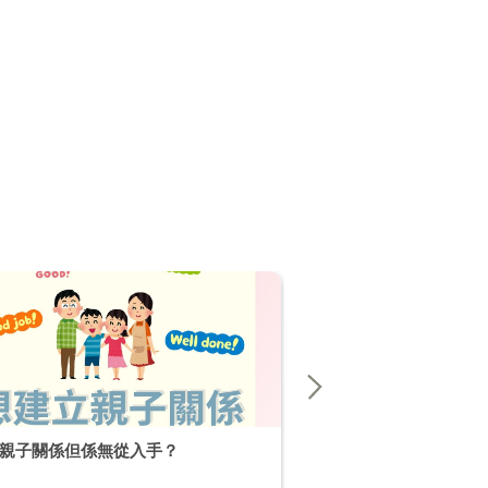
親子關係但係無從入手？
【破解不當行為小貼士】 EP