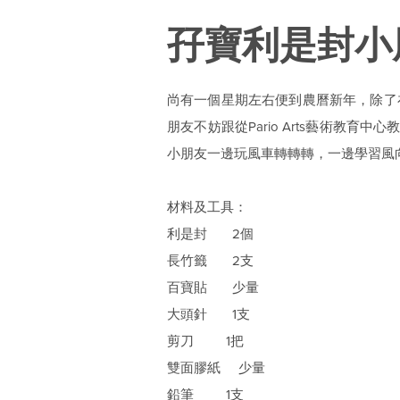
孖寶利是封小
尚有一個星期左右便到農曆新年，除了
朋友不妨跟從Pario Arts藝術教
小朋友一邊玩風車轉轉轉，一邊學習風
材料及工具：
利是封 2個
長竹籤 2支
百寶貼 少量
大頭針 1支
剪刀 1把
雙面膠紙 少量
鉛筆 1支