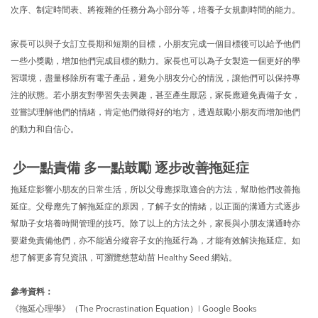
次序、制定時間表、將複雜的任務分為小部分等，培養子女規劃時間的能力。
家長可以與子女訂立長期和短期的目標，小朋友完成一個目標後可以給予他們
一些小獎勵，增加他們完成目標的動力。家長也可以為子女製造一個更好的學
習環境，盡量移除所有電子產品，避免小朋友分心的情況，讓他們可以保持專
注的狀態。若小朋友對學習失去興趣，甚至產生厭惡，家長應避免責備子女，
並嘗試理解他們的情緒，肯定他們做得好的地方，透過鼓勵小朋友而增加他們
的動力和自信心。
少一點責備 多一點鼓勵 逐步改善拖延症
拖延症影響小朋友的日常生活，所以父母應採取適合的方法，幫助他們改善拖
延症。父母應先了解拖延症的原因，了解子女的情緒，以正面的溝通方式逐步
幫助子女培養時間管理的技巧。除了以上的方法之外，家長與小朋友溝通時亦
要避免責備他們，亦不能過分縱容子女的拖延行為，才能有效解決拖延症。如
想了解更多育兒資訊，可瀏覽慈慧幼苗 Healthy Seed 網站。
參考資料：
《拖延心理學》（The Procrastination Equation）| Google Books