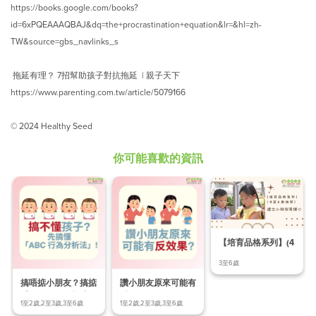
https://books.google.com/books?
id=6xPQEAAAQBAJ&dq=the+procrastination+equation&lr=&hl=zh-
TW&source=gbs_navlinks_s
拖延有理？ 7招幫助孩子對抗拖延 | 親子天下
https://www.parenting.com.tw/article/5079166
© 2024 Healthy Seed
你可能喜歡的資訊
【培育品格系列】(4
至6歲幼兒) Ep.
3至6歲
搞唔掂小朋友？搞掂
讚小朋友原來可能有
「ABC行為分析法」
反效果？
1至2歲,2至3歲,3至6歲
1至2歲,2至3歲,3至6歲
先