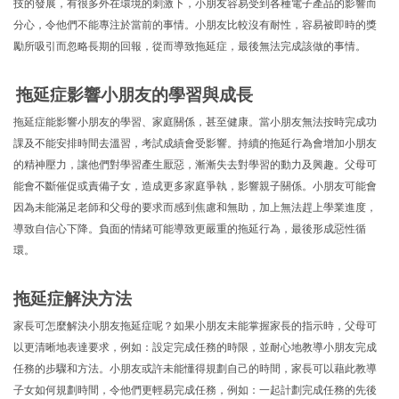
技的發展，有很多外在環境的刺激下，小朋友容易受到各種電子產品的影響而
分心，令他們不能專注於當前的事情。小朋友比較沒有耐性，容易被即時的獎
勵所吸引而忽略長期的回報，從而導致拖延症，最後無法完成該做的事情。
拖延症影響小朋友的學習與成長
拖延症能影響小朋友的學習、家庭關係，甚至健康。當小朋友無法按時完成功
課及不能安排時間去溫習，考試成績會受影響。持續的拖延行為會增加小朋友
的精神壓力，讓他們對學習產生厭惡，漸漸失去對學習的動力及興趣。父母可
能會不斷催促或責備子女，造成更多家庭爭執，影響親子關係。小朋友可能會
因為未能滿足老師和父母的要求而感到焦慮和無助，加上無法趕上學業進度，
導致自信心下降。負面的情緒可能導致更嚴重的拖延行為，最後形成惡性循
環。
拖延症解決方法
家長可怎麼解決小朋友拖延症呢？如果小朋友未能掌握家長的指示時，父母可
以更清晰地表達要求，例如：設定完成任務的時限，並耐心地教導小朋友完成
任務的步驟和方法。小朋友或許未能懂得規劃自己的時間，家長可以藉此教導
子女如何規劃時間，令他們更輕易完成任務，例如：一起計劃完成任務的先後