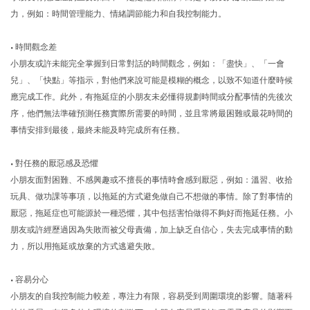
力，例如：時間管理能力、情緒調節能力和自我控制能力。
•
時間觀念差
小朋友或許未能完全掌握到日常對話的時間觀念，例如：「盡快」、「一會
兒」、「快點」等指示，對他們來說可能是模糊的概念，以致不知道什麼時候
應完成工作。此外，有拖延症的小朋友未必懂得規劃時間或分配事情的先後次
序，他們無法準確預測任務實際所需要的時間，並且常將最困難或最花時間的
事情安排到最後，最終未能及時完成所有任務。
•
對任務的厭惡感及恐懼
小朋友面對困難、不感興趣或不擅長的事情時會感到厭惡，例如：溫習、收拾
玩具、做功課等事項，以拖延的方式避免做自己不想做的事情。除了對事情的
厭惡，拖延症也可能源於一種恐懼，其中包括害怕做得不夠好而拖延任務。小
朋友或許經歷過因為失敗而被父母責備，加上缺乏自信心，失去完成事情的動
力，所以用拖延或放棄的方式逃避失敗。
•
容易分心
小朋友的自我控制能力較差，專注力有限，容易受到周圍環境的影響。隨著科