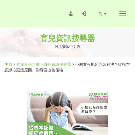
简
育兒資訊搜尋器
只供繁体中文版
主頁
>
育兒百科全書
>
育兒資訊搜尋器
>
小朋友有拖延症怎解決？從根本
認識拖延症原因、影響及改善策略