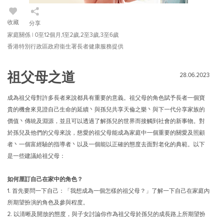
收藏
分享
家庭關係 | 0至12個月,1至2歲,2至3歲,3至6歲
香港特別行政區政府衞生署長者健康服務提供
祖父母之道
28.06.2023
成為祖父母對許多長者來說都具有重要的意義。祖父母的角色賦予長者一個寶
貴的機會來見證自己生命的延續丶與孫兒共享天倫之樂丶與下一代分享家族的
價值丶傳統及淵源，並且可以透過了解孫兒的世界而接觸到社會的新事物。對
於孫兒及他們的父母來說，慈愛的祖父母能成為家庭中一個重要的關愛及照顧
者丶一個富經驗的指導者丶以及一個能以正確的態度去面對老化的典範。以下
是一些建議給祖父母：
如何厘訂自己在家中的角色？
1.
首先要問一下自己：「我想成為一個怎樣的祖父母？」了解一下自己在家庭內
所期望扮演的角色及參與程度。
2.
以清晰及開放的態度，與子女討論你作為祖父母於孫兒的成長路上所期望扮