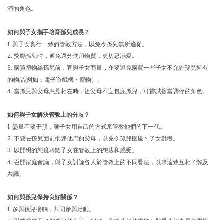
演的角色。
如何與子女攜手培育孫兒成長？
1.
與子女實行一致的管教方法，以免令孫兒無所適從。
2.
獎勵孫兒時，避免過分使用物質，更切忌溺愛。
3.
購買禮物給孫兒前，宜與子女商量，亦要避免購買一些子女不允許孫兒擁有
的物品(例如：電子遊戲機丶寵物）。
4.
當孫兒與父母意見相左時，祖父母不宜包庇孫兒，可嘗試擔當調停的角色。
如何與子女解決管教上的分歧？
1.
盡量不要干預，讓子女用自己的方式來管教他們的下一代。
2.
不要在孫兒面前批評他們的父母，以免令孫兒困擾丶子女難堪。
3.
以開明的態度聆聽子女在管教上的想法和感受。
4.
召開家庭會議，與子女討論各人於管教上的不同看法，以求達致互相了解及
共識。
如何與孫兒保持良好關係？
1.
多與孫兒接觸，共同參與活動。