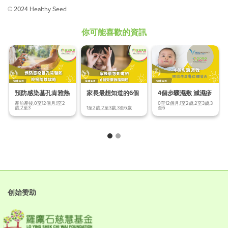
© 2024 Healthy Seed
你可能喜歡的資訊
預防感染基孔肯雅熱
家長最想知道的6個
4個步驟濕敷 減濕疹
終極防蚊
兒童眼睛問題
皮膚紅腫發炎
產前產後,0至12個月,1至2
0至12個月,1至2歲,2至3歲,3
歲,2至3
1至2歲,2至3歲,3至6歲
至6
创始赞助