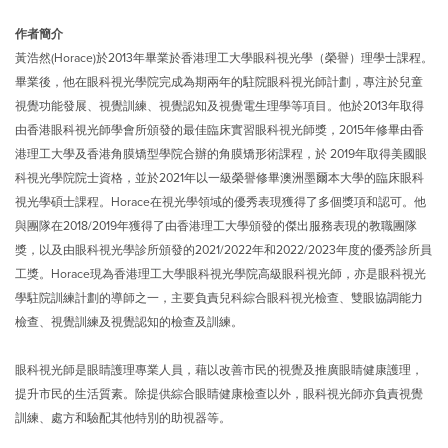
作者簡介
黃浩然(Horace)於2013年畢業於香港理工大學眼科視光學（榮譽）理學士課程。
畢業後，他在眼科視光學院完成為期兩年的駐院眼科視光師計劃，專注於兒童
視覺功能發展、視覺訓練、視覺認知及視覺電生理學等項目。他於2013年取得
由香港眼科視光師學會所頒發的最佳臨床實習眼科視光師獎，2015年修畢由香
港理工大學及香港角膜矯型學院合辦的角膜矯形術課程，於 2019年取得美國眼
科視光學院院士資格，並於2021年以一級榮譽修畢澳洲墨爾本大學的臨床眼科
視光學碩士課程。Horace在視光學領域的優秀表現獲得了多個獎項和認可。他
與團隊在2018/2019年獲得了由香港理工大學頒發的傑出服務表現的教職團隊
獎，以及由眼科視光學診所頒發的2021/2022年和2022/2023年度的優秀診所員
工獎。Horace現為香港理工大學眼科視光學院高級眼科視光師，亦是眼科視光
學駐院訓練計劃的導師之一，主要負責兒科綜合眼科視光檢查、雙眼協調能力
檢查、視覺訓練及視覺認知的檢查及訓練。
眼科視光師是眼睛護理專業人員，藉以改善市民的視覺及推廣眼睛健康護理，
提升市民的生活質素。除提供綜合眼睛健康檢查以外，眼科視光師亦負責視覺
訓練、處方和驗配其他特別的助視器等。