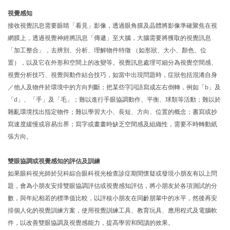
視覺感知
接收視覺訊息需要眼睛「看見」影像，透過眼角膜及晶體將影像準確聚焦在視
網膜上，透過視覺神經將訊息「傳遞」至大腦，大腦需要將獲取的視覺訊息
「加工整合」，去辨別、分析、理解物件特徵 （如形狀、大小、顏色、位
置），以及它在外形和空間上的改變等。視覺訊息處理可細分為視覺空間感、
視覺分析技巧、視覺與動作結合技巧，如當中出現問題時，症狀包括混淆自身
／他人及物件於環境中的方向判斷；把某些字詞語寫成左右倒轉，例如「b」及
「d」、「手」及「毛」；難以進行手眼協調動作、平衡、球類等活動；難以於
雜亂環境找出指定物件；難以學習大小、長短、方向、位置的概念；書寫或抄
寫速度緩慢或容易出界；寫字或畫畫時缺乏空間感及組織性，需要不時轉動紙
張方向。
雙眼協調或視覺感知的評估及訓練
如果眼科視光師於兒科綜合眼科視光檢查診症期間懷疑或發現小朋友有以上問
題，會為小朋友安排雙眼協調評估或視覺感知評估，將小朋友於各項測試的分
數，與年紀相若的標準值比較，以評核小朋友在同齡朋輩中的水平，然後再安
排個人化的視覺訓練方案，使用視覺訓練工具、教育玩具、應用程式及電腦軟
件，以改善雙眼協調及視覺感能力，提高學習和閱讀的效果。