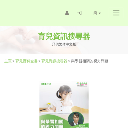
简
育兒資訊搜尋器
只供繁体中文版
主頁
>
育兒百科全書
>
育兒資訊搜尋器
>
與學習相關的視力問題