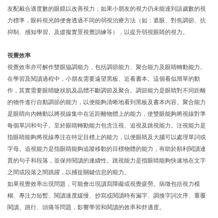
友配戴合適度數的眼鏡以改善視力；如果小朋友的視力仍未能達到該歲數的視
力標準，眼科視光師便會透過不同的弱視治療方法（如：遮眼、對焦調節、抗
抑制、感知學習、及虛擬實景視覺訓練等），以提升弱視眼睛的視力。
視覺效率
視覺效率亦可解作雙眼協調能力，包括調節能力、聚合能力及眼睛轉動能力。
在學習及閱讀過程中，小朋友需要遠望黑板、近看書本。這個看似簡單的動
作，其實需要眼睛睫狀肌及晶體不斷調節及聚合。調節能力是眼睛對不同距離
的物件進行自動調節的能力，以便能夠清晰地看到黑板及書本內容。聚合能力
是眼睛向內轉動以將視線集中在近距離物體上的能力，使雙眼能夠將視線對準
每個單詞和句子。至於眼睛轉動能力包含注視、追視及跳視能力。注視能力是
指眼睛能夠將視線專注在特定目標上的能力，以便眼睛及大腦可以處理單詞或
字母。追視能力是指眼睛能夠追蹤移動的目標物體的能力，有助於順利閱讀連
貫的句子和段落，並保持閱讀的連續性。跳視能力是指眼睛能夠快速地在文字
之間或段落之間跳躍，以捕捉關鍵信息的能力。
如果視覺效率出現問題，可能會出現讀寫障礙或視覺疲勞。病徵包括視力模
糊、專注力短暫、閱讀速度緩慢、抄寫或閱讀時有漏字、調換字詞次序、重覆
閱讀、跳行、頭痛等問題，影響學習和閱讀的效率和舒適度。