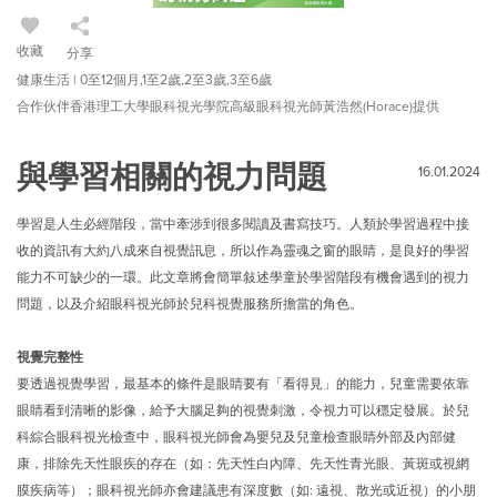
收藏
分享
健康生活 | 0至12個月,1至2歲,2至3歲,3至6歲
合作伙伴香港理工大學眼科視光學院高級眼科視光師黃浩然(Horace)提供
與學習相關的視力問題
16.01.2024
學習是人生必經階段，當中牽涉到很多閱讀及書寫技巧。人類於學習過程中接
收的資訊有大約八成來自視覺訊息，所以作為靈魂之窗的眼睛，是良好的學習
能力不可缺少的一環。此文章將會簡單敍述學童於學習階段有機會遇到的視力
問題，以及介紹眼科視光師於兒科視覺服務所擔當的角色。
視覺完整性
要透過視覺學習，最基本的條件是眼睛要有「看得見」的能力，兒童需要依靠
眼睛看到清晰的影像，給予大腦足夠的視覺刺激，令視力可以穩定發展。於兒
科綜合眼科視光檢查中，眼科視光師會為嬰兒及兒童檢查眼睛外部及內部健
康，排除先天性眼疾的存在（如：先天性白內障、先天性青光眼、黃斑或視網
膜疾病等）；眼科視光師亦會建議患有深度數（如: 遠視、散光或近視）的小朋