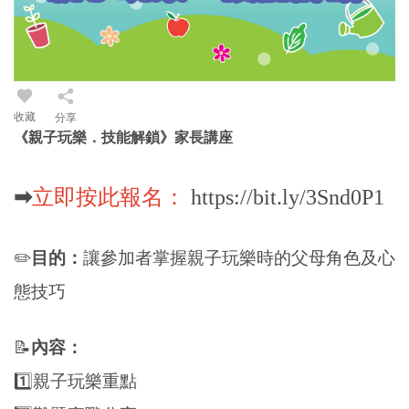
收藏
分享
《親子玩樂．技能解鎖》家長講座
➡
立即按此報名：
https://bit.ly/3Snd0P1
✏️
目的：
讓參加者掌握親子玩樂時的父母角色及心
態技巧
📝
內容：
1️
親子玩樂重點