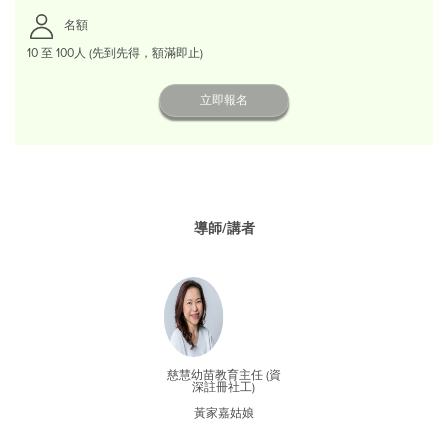
名額
10 至 100人 (先到先得，額滿即止)
立即報名
導師/講者
慈慧幼苗教育主任 (資
深註冊社工)
黃家嘉姑娘