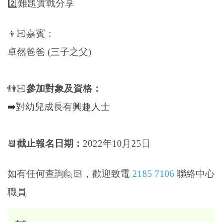
2️
難題實戰分享
👦🏻嘉賓：
卓然爸爸 (三子之父)
👫🏻
參加對象及資格：
➡️
對幼兒成長有興趣人士
📆
截止報名日期：
2022
年10月25日
如有任何查詢
🙋🏻
，歡迎致電
2185 7106
聯絡中心
職員