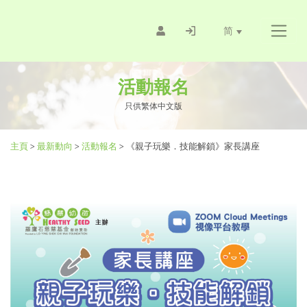
简
活動報名
只供繁体中文版
主頁
>
最新動向
>
活動報名
>
《親子玩樂．技能解鎖》家長講座