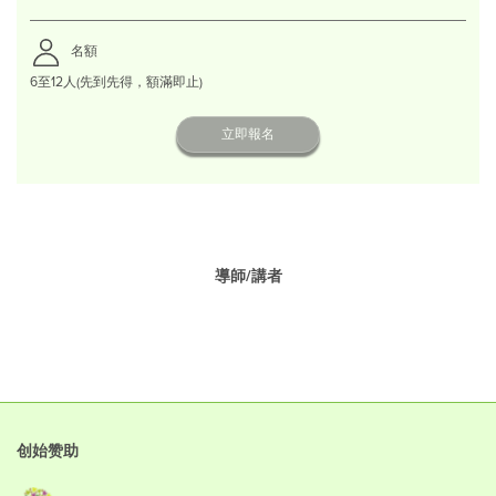
名額
6至12人(先到先得，額滿即止)
立即報名
導師/講者
创始赞助