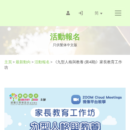
简
活動報名
只供繁体中文版
主頁
>
最新動向
>
活動報名
>
《九型人格與教養 (第4期)》家長教育工作
坊