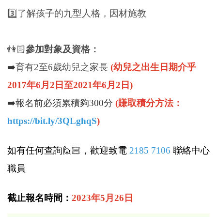
3️⃣了解孩子的九型人格，因材施教
👫🏻
參加對象及資格：
➡️
育有2至6歲幼兒之家長
(幼兒之出生日期介乎
2017年6月2日至2021年6月2日
)
➡️
報名前必須累積夠300分
(賺取積分方法：
https://bit.ly/3QLghqS
)
如有任何查詢
🙋🏻
，歡迎致電
2185 7106
聯絡中心
職員
截止
報名
時間：
2023年5月26日