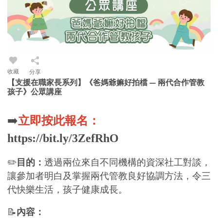
收藏
分享
【支援在職家長系列】《爸媽爺嫲好拍檔 — 兩代合作管教
孩子》公眾講座
➡️
立即按此報名：
https://bit.ly/3ZefRhO
✏️
目的：
透過兩位來自不同機構的資深社工對談，
讓參加者明白及掌握兩代管教良好協調方法，令三
代快樂生活，孩子健康成長。
📝
內容：