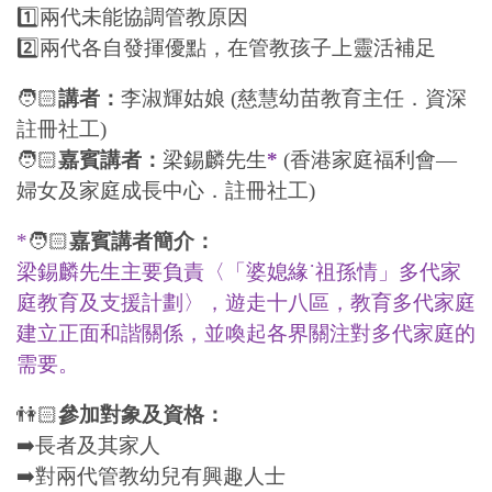
1️⃣兩代未能協調管教原因
2️⃣兩代各自發揮優點，在管教孩子上靈活補足
🧑🏻
講者：
李淑輝姑娘 (慈慧幼苗教育主任．資深
註冊社工)
🧑🏻
嘉賓講者：
梁錫麟先生
*
(香港家庭福利會—
婦女及家庭成長中心．註冊社工)
*
🧑🏻
嘉賓講者簡介：
梁錫麟先生主要負責〈「婆媳緣˙祖孫情」多代家
庭教育及支援計劃〉，遊走十八區，教育多代家庭
建立正面和諧關係，並喚起各界關注對多代家庭的
需要。
👫🏻
參加對象及資格：
➡️長者及其家人
➡️對兩代管教幼兒有興趣人士