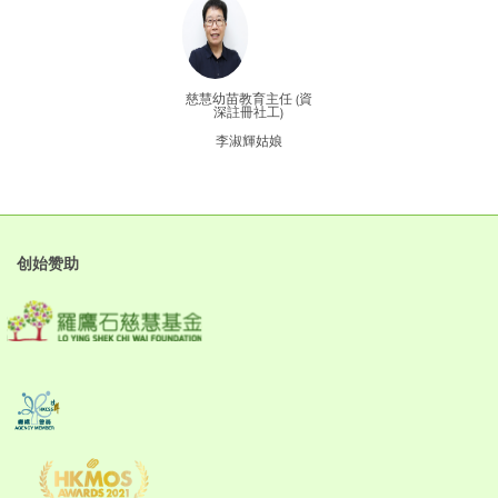
慈慧幼苗教育主任 (資
深註冊社工)
李淑輝姑娘
创始赞助