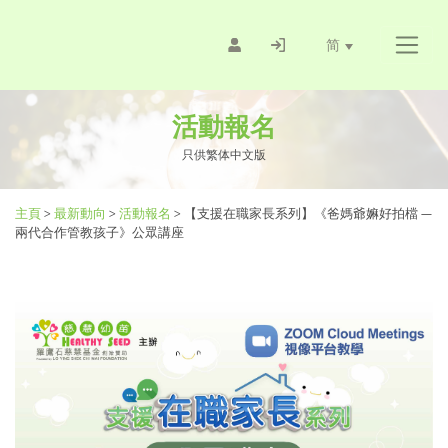
简
活動報名
只供繁体中文版
主頁
>
最新動向
>
活動報名
>
【支援在職家長系列】《爸媽爺嫲好拍檔 —
兩代合作管教孩子》公眾講座