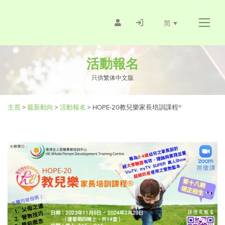
简
活動報名
只供繁体中文版
主頁
>
最新動向
>
活動報名
>
HOPE-20教兒樂家長培訓課程®