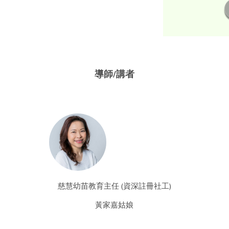
導師/講者
慈慧幼苗教育主任 (資深註冊社工)
黃家嘉姑娘