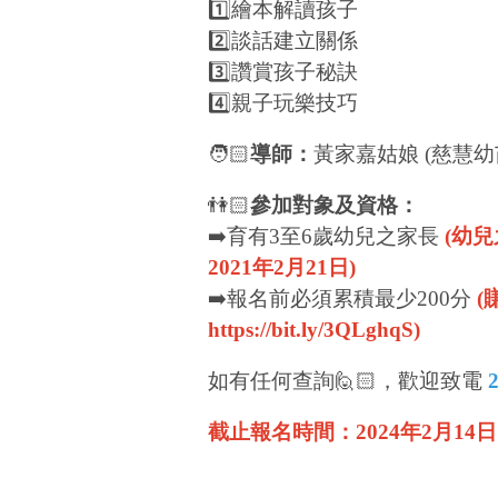
1️⃣繪本解讀孩子
2️⃣談話建立關係
3️⃣讚賞孩子秘訣
4️⃣親子玩樂技巧
🧑🏻
導師：
黃家嘉姑娘 (慈慧
👫🏻
參加對象及資格：
➡️育有3至6歲幼兒之家長
(幼兒
2021年2月21日)
➡️報名前必須累積最少200分
(
https://bit.ly/3QLghqS
)
如有任何查詢🙋🏻，歡迎致電
截止報名時間：2024年2月14日