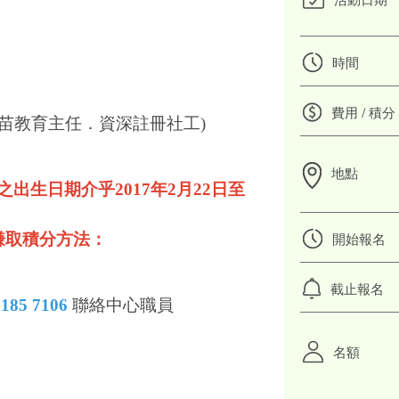
時間
費用 / 積分
幼苗教育主任．資深註冊社工)
地點
之出生日期介乎2017年2月22日至
賺取積分方法：
開始報名
截止報名
2185 7106
聯絡中心職員
名額