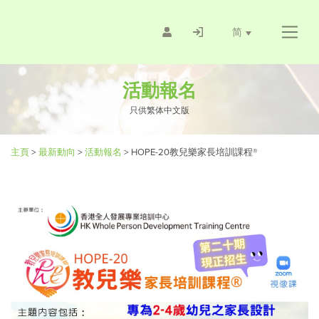
简
活動報名
只供繁体中文版
主頁
>
最新動向
>
活動報名
>
HOPE-20教兒樂家長培訓課程®