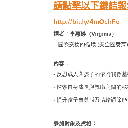
請點擊以下鏈結報
http://bit.ly/4mOchFo
講者：
李惠婷（Virginia）
- 國際安穩的循環 (安全圈養育
內容：
- 反思成人與孩子的依附關係基
- 探索自身成長與親職之間的秘
- 提升孩子自尊感及情緒調節能
參加對象及資格：