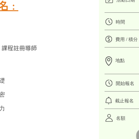
活動日期
名﹕
時間
費用 / 積分
) 課程註冊導師
地點
礎
開始報名
密
截止報名
力
名額