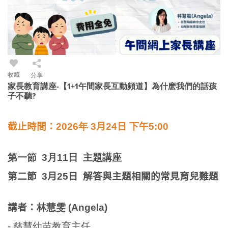
收藏
分享
家長教育講座-【1+1午間家長互動頻道】為什麽我們的話孩
子不聽?
截止時間：
2026年 3
月24
日
下
午5
:00
第一節 3月11日 主題講座
第二節 3月25日 解答與主題相關的常見育兒難題
講者：
林慧雯 (Angela)
-
慈慧幼苗教育主任