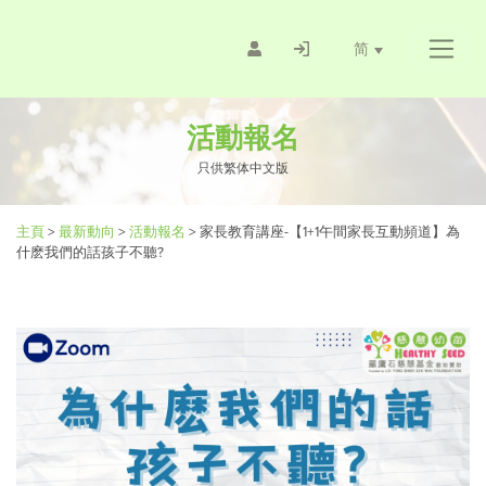
简
活動報名
只供繁体中文版
主頁
>
最新動向
>
活動報名
>
家長教育講座-【1+1午間家長互動頻道】為
什麽我們的話孩子不聽?