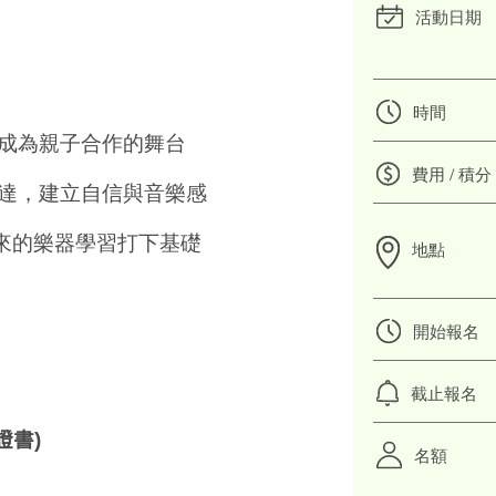
活動日期
時間
樂成為親子合作的舞台
費用 / 積分
表達，建立自信與音樂感
來的樂器學習打下基礎
地點
開始報名
截止報名
證書)
名額