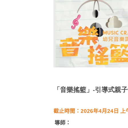
「音樂搖籃」-引導式親子音
截止時間：
2026
年4
月24
日
上
導師：