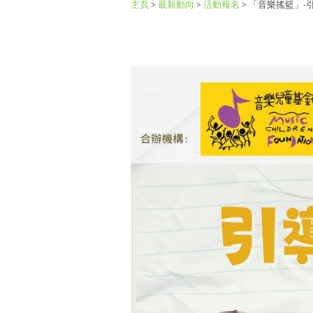
主頁
>
最新動向
>
活動報名
>
「音樂搖籃」-引