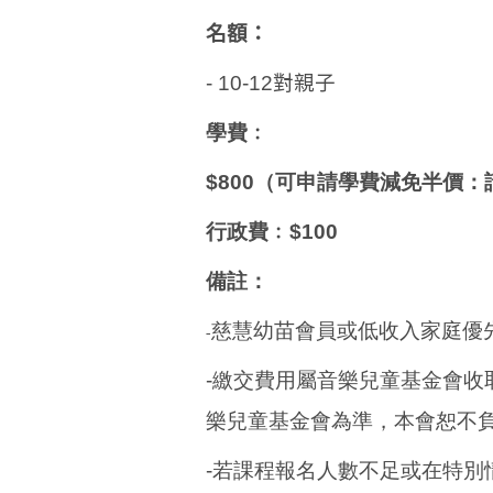
名額：
- 10-12對親子
學費﹕
$800（
可申請學費減免半價：
行政費﹕$100
備註：
慈慧幼苗會員或低收入家庭優
-
-繳交費用屬音樂兒童基金會收
樂兒童基金會為準，本會恕不
-若課程報名人數不足或在特別