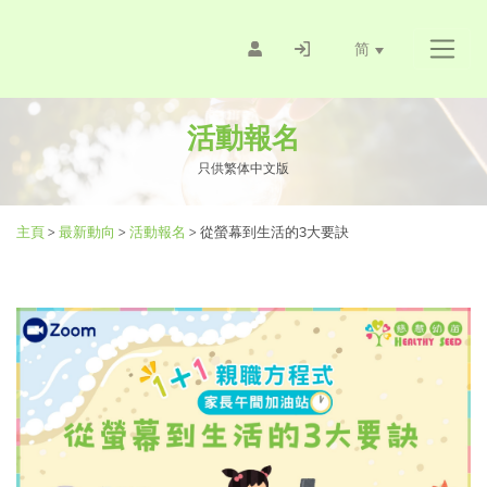
简
活動報名
只供繁体中文版
主頁
>
最新動向
>
活動報名
>
從螢幕到生活的3大要訣