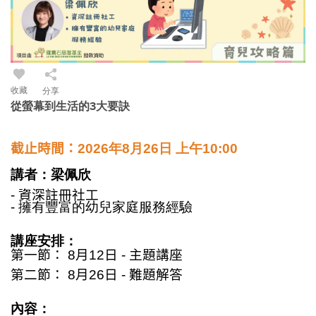
收藏
分享
從螢幕到生活的3大要訣
截止時間：
2026年8月26日 上午10:00
講者
：
梁佩欣
-
資深
註冊社工
- 擁有豐富的幼兒家庭服務經驗
講座安排：
第一節：
8
月
12
日
-
主題講座
第二節：
8
月
26
日
-
難題解答
內容：