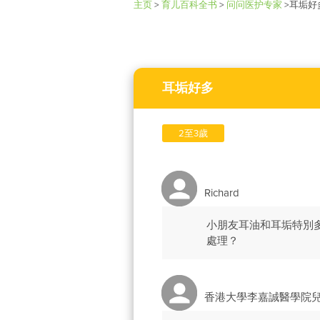
主页
>
育儿百科全书
>
问问医护专家
>
耳垢好
耳垢好多
2至3歲
Richard
小朋友耳油和耳垢特別
處理？
香港大學李嘉誠醫學院