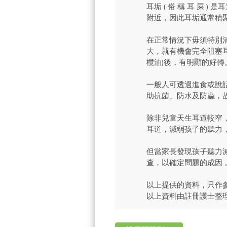
耳垢 ( 俗 稱 耳 
附近，因此耳垢通常積
在正常情況下毋須特別
大，就有機會完全阻塞
欖油)後，有明顯的好
一般人可透過進食或說
助抗菌、防水及防蟲，
除非兒童天生耳道較窄
耳道，減弱孩子的聽力
但當家長發現孩子聽力
查，以確定問題的成因 
以上提供的資料，只作
以上資料由註冊護士整