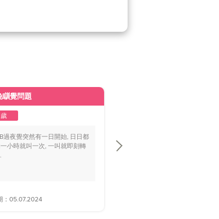
晚瞓覺問題
皮膚變黃
2歲
1至2歲
BB過夜覺突然有一日開始, 日日都
你好醫生，我個BB仔15個月大，
一小時就叫一次, 一叫就即刻轉
playground時好多家長話佢面色
.
黃，.....
05.07.2024
解答日期：28.06.2024