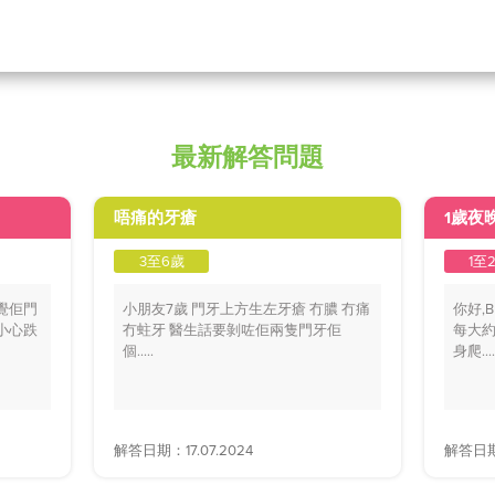
最新解答問題
唔痛的牙瘡
1歲夜
3至6歲
1至
覺佢門
小朋友7歲 門牙上方生左牙瘡 冇膿 冇痛
你好,
小心跌
冇蛀牙 醫生話要剝咗佢兩隻門牙佢
每大約
個.....
身爬....
解答日期：17.07.2024
解答日期：