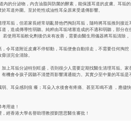
屎 ) 是耳道內的分泌物，內含油脂與防菌的酵素，能保護耳道的皮膚。耳
聚於耳道外圍。至於乾性或油性耳朵原來受遺傳影響。
清理耳垢，但若家長經常胡亂替他們掏刮耳垢，隨時將耳垢推到接近
耳道，造成傳導性弱聽。純粹由耳垢堵塞造成的不適和弱聽，部分在使
轉。若使用耳垢軟化劑後仍未有改善，需要由醫生用儀器將耳垢清除 
話，令耳道附近皮膚不停郁動，耳垢便會自動排走，不需要任何掏挖
故毋須完全清除。
，加上耳垢分泌特別旺盛，否則很少人需要定期找醫生清理耳垢。家
，有機會令孩子因聽不清楚而影響溝通能力。其實少至中量的耳垢是
減弱、耳朵感到痕 癢；耳朵入水後會有疼痛、甚至耳鳴不適 ，應儘
。
參考用途！
理，經香港大學名譽助理教授劉慧思醫生審批！