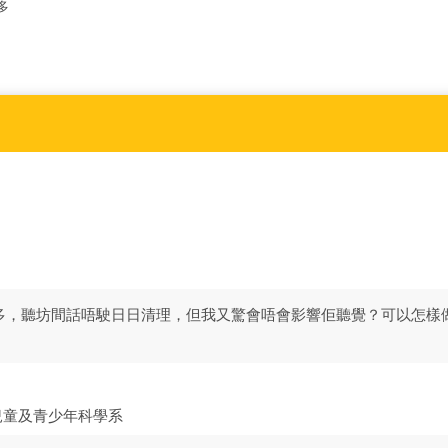
多
多，聽坊間話唔駛日日清理，但我又驚會唔會影響佢聽覺？可以怎樣
兒童及青少年科學系