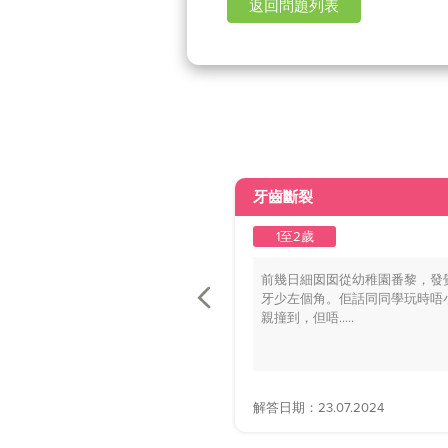
返回問題列表
牙齒斷裂
1至2歲
前幾日細囡囡從幼稚園番黎，發
牙少左個角。佢話同同學玩時唔
親撞到，但唔.....
解答日期：23.07.2024