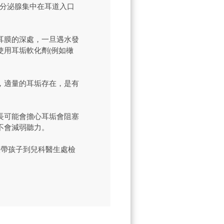
垢的分泌腺集中在耳道入口
耳膜的深處，一旦遇水發
用耳垢軟化劑(例如橄
。
，適量的耳垢存在，是有
長可能會擔心耳垢會阻塞
不會減弱聽力。
快帶孩子到兒科醫生處檢