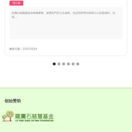
1至2歲
前幾日細囡囡從幼稚園番黎，發覺佢門牙少左個角。佢話同同學玩時唔小心跌親撞到，但
唔.....
解答日期：23.07.2024
创始赞助