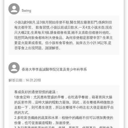
Swing
小孩2歲9個月,這3個月開始排便不順,醫生開左藥塞肛門,係痾到但
每次都辛苦。 飲食習慣,小孩以前成日飲水,一天4支小孩水壺,現在
只大概2支,生果每天1個,膳食都會有菜,雖不太喜歡但都會叫他吃。
現想問為何飲食都有利大便食品。為何排便都是那麼辛苦? 生果主
要是火龍果或香蕉。但小孩有食零食的。如朱古力小許,M記等,是
否零食上出現問題。謝謝解答。
香港大學李嘉誠醫學院兒童及青少年科學系
解答日期：14.01.2018
養成良好的通便習慣的建議：
1.飲食定時：尤其應有豐盛的早餐，在吃過早餐後，藉著胃與大腸
的反射作用，這時大腸的蠕動力最強。因此，若在餐後再稍微散步
走動一下，則可產生便意，所以在餐後半小時左右大便是最順乎自
然的方式。
2.多吃富含纖維的蔬菜和水果：植物中的纖維不但可以增加糞便的
份量，也可促進腸道蠕動，加速排便。