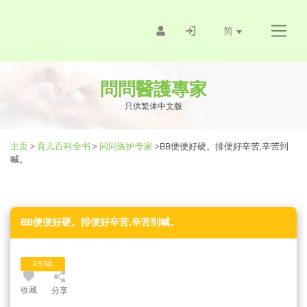
简
問問醫護專家
只供繁体中文版
主页
>
育儿百科全书
>
问问医护专家
>
BB便便好硬。排便好辛苦,辛苦到
喊。
BB便便好硬。排便好辛苦,辛苦到喊。
2至3歲
收藏
分享