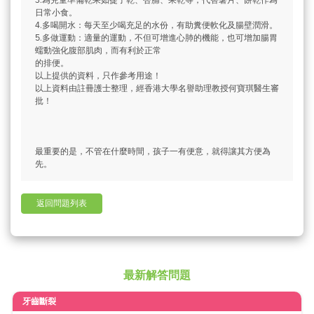
3.為兒童準備乾果如提子乾、杏脯、果乾等，代替薯片、餅乾作為
日常小食。
4.多喝開水：每天至少喝充足的水份，有助糞便軟化及腸壁潤滑。
5.多做運動：適量的運動，不但可增進心肺的機能，也可增加腸胃
蠕動強化腹部肌肉，而有利於正常
的排便。
以上提供的資料，只作參考用途！
以上資料由註冊護士整理，經香港大學名譽助理教授何寶琪醫生審
批！
最重要的是，不管在什麼時間，孩子一有便意，就得讓其方便為
先。
返回問題列表
最新解答問題
牙齒斷裂