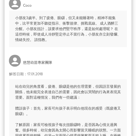
Coco
小朋友3歲半。到了疲倦、眼瞓，但又未能睡著時，精神不能集
中，比平常更加不聽從指示、衝擊規律、挑戰底線。 成人酒醉三
分醒。小朋友扭計，該要求他們堅守秩序，還是如何處理呢？ 在
這些時候，即使成人冷靜堅定停止不當行為，小朋友亦立刻發爛、
情緒失控。 請指教。
慈慧幼苗專家團隊
解答日期：17.01.2018
站在幼兒的角度看，疲倦、眼瞓是他的生理需要，但因語言發展的
關係，他未能完全表達自己的需要，因此會以哭鬧的行為來表現其
需要。面對這種情況，我們有一些建議：
體諒孩子：首先，家長可向孩子表示明白他現在的感受（既疲倦又
眼瞓）。
了解原因：家長可檢視孩子每次扭眼瞓時，是否因為心情太過興
奮。很多時候，幼兒會因為太開心而影響當天睡眠的狀態。一方面
因疲累而很想睡，但另一方面因心情還很興奮而不能入睡。在兩種