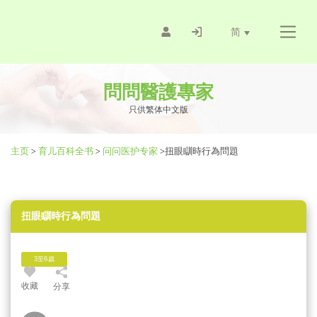
简
問問醫護專家
只供繁体中文版
主页
>
育儿百科全书
>
问问医护专家
>
扭眼瞓時行為問題
扭眼瞓時行為問題
3至6歲
收藏
分享