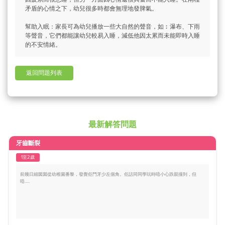
矛盾的心情之下，幼兒很多時都會無理地發脾氣。
幫助入眠：家長可為幼兒播放一些大自然的聲音，如︰瀑布、下雨
等聲音，它們都能讓幼兒較易入睡，減低他因太累而未能即時入睡
的不安情緒。
返回問題列表
最新解答問題
牙齒斷裂
1至2歲
前幾日細囡囡從幼稚園番黎，發覺佢門牙少左個角。佢話同同學玩時唔小心跌親撞到，但
唔.....