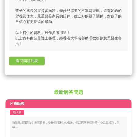
孩子的成長發展是多面體，學步兒需要的不單是遊戲，還有足夠的
營養及休息，最重要是家長的陪伴，建立好的親子關係，對孩子的
自信心有更長遠的幫助。
以上提供的資料，只作參考用途！
以上資料由註冊護士整理，經香港大學名譽助理教授劉慧思醫生審
批！
返回問題列表
最新解答問題
牙齒斷裂
1至2歲
前幾日細囡囡從幼稚園番黎，發覺佢門牙少左個角。佢話同同學玩時唔小心跌親撞到，但
唔.....