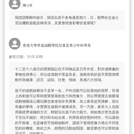
陳小B
我囝囝剛剛16個月，我現在差不多每逢星期六，日，都帶佢去迪士
尼玩機動遊戲及睇表演，其實會唔會影響佢發展呢?
香港大學李嘉誠醫學院兒童及青少年科學系
解答日期：31.01.2018
十二至十八個月的寶寶能記住不同物品及日常作息，對於感興趣的
事物也很專心，所以從遊戲中受益良多。遊戲有助於提升寶寶身體
動作與健康、語言、認知、社會、情緒、美感六大領域。
孩子的遊戲娛樂並不是單一化，戶外活動可以拓寬他的視野，官感
上的刺激可以幫助寶寶發展創造力和想像力，所以帶寶寶去遊樂場
或動物園或公園玩樂也會使他非常興奮，加上家長從旁講解，指出
有趣的事情，令寶寶在遊戲中健康成長。另一方面，家長大人也能
用最經濟省錢的方式，輕鬆玩出孩子的大能力。例如堆沙堡也是孩
子百玩不膩的；而沙與水結合後，利用容易捏塑的特性，可以讓他
的手探索，也是練習手指精細動作、讓孩子發揮想像力堆出不同造
型的好機會。除此之外，靜態的活動如閱讀、聽音樂也可以幫助孩
子語言、認知能力。