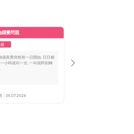
晚瞓覺問題
皮膚變黃
2歲
1至2歲
BB過夜覺突然有一日開始, 日日都
你好醫生，我個BB仔15個月大，
一小時就叫一次, 一叫就即刻轉
playground時好多家長話佢面色
.
黃，.....
05.07.2024
解答日期：28.06.2024