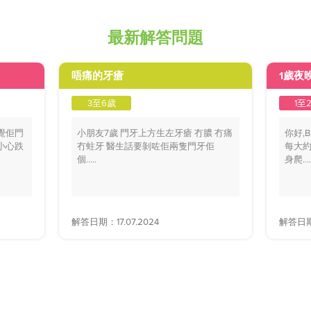
最新解答問題
唔痛的牙瘡
1歲夜
3至6歲
1至
覺佢門
小朋友7歲 門牙上方生左牙瘡 冇膿 冇痛
你好,
小心跌
冇蛀牙 醫生話要剝咗佢兩隻門牙佢
每大約
個.....
身爬....
解答日期：17.07.2024
解答日期：