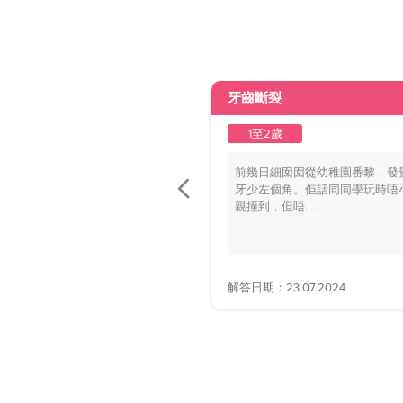
牙齒斷裂
1至2歲
前幾日細囡囡從幼稚園番黎，發
牙少左個角。佢話同同學玩時唔
親撞到，但唔.....
解答日期：23.07.2024