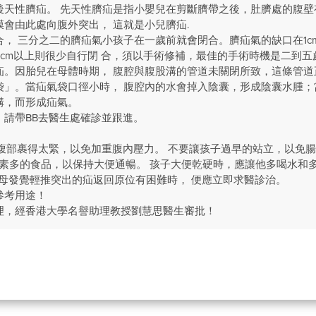
後天性臍疝。 先天性臍疝是指小嬰兒在剪斷臍帶之後，肚臍處的腹壁
會由此處向腹外突出， 這就是小兒臍疝.
， 三分之二的臍疝氣小孩子在一歲前就會閉合。臍疝氣的缺口在1c
cm以上則很少自行閉 合，須以手術修補，最佳的手術時機是二到五
疝。因胎兒在母體時期， 腹腔與腹股溝的管道未關閉所致，這條管道
袋」。當疝氣袋口徑小時， 腹腔內的水會掉入陰囊，形成陰囊水腫；
溝，而形成疝氣。
，請帶BB去醫生處確診並跟進。
子的腹部裹得太緊，以免加重腹內壓力。 不要讓孩子過早的站立，以免
纖維素多的食品，以保持大便通暢。 孩子大便乾硬時，應讓他多喝水和
而父母發覺輕推突出的疝返回原位有困難時， 便應立即求醫診治。
參考用途！
理，經香港大學名譽助理教授劉慧思醫生審批！