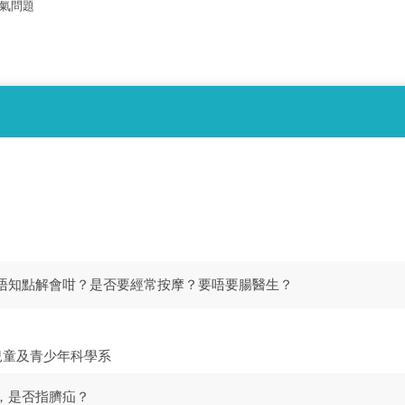
腸氣問題
，唔知點解會咁？是否要經常按摩？要唔要腸醫生？
兒童及青少年科學系
，是否指臍疝？