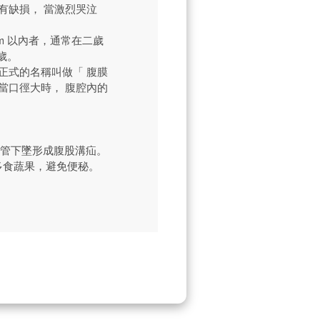
有缺損， 當激烈哭泣
m 以內者，通常在二歲
歲。
正式的名稱叫做「 腹膜
當口徑大時， 腹腔內的
腸管下墜形成腹股溝疝。
多食蔬果，避免便秘。