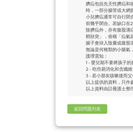
臍疝包括先天性臍疝和
時，一部分腸管或大網膜
小兒臍疝通常可自行閉合
前幾乎閉合。若缺口在2
除臍疝外，亦有腹股溝
鞘狀突」，俗稱「疝氣
腸子會掉入陰囊或腹股
無論是何種類的小腸氣
護理需知：
1 - 嬰兒期不要將孩
2 - 吃些易消化和含
3 - 若小朋友咳嗽後
以上提供的資料，只作
以上資料由註冊護士整
返回問題列表