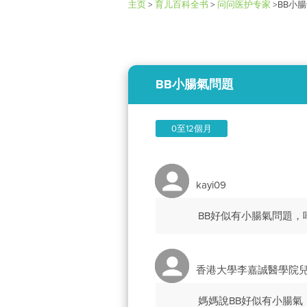
主页
>
育儿百科全书
>
问问医护专家
>
BB小
BB小腸氣問題
0至12個月
kayi09
BB好似有小腸氣問題
香港大學李嘉誠醫學院
媽媽說BB好似有小腸氣