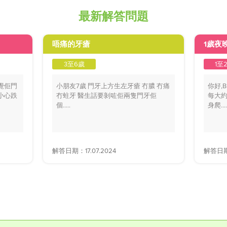
最新解答問題
唔痛的牙瘡
1歲夜
3至6歲
1至
覺佢門
小朋友7歲 門牙上方生左牙瘡 冇膿 冇痛
你好,
小心跌
冇蛀牙 醫生話要剝咗佢兩隻門牙佢
每大約
個.....
身爬....
解答日期：17.07.2024
解答日期：