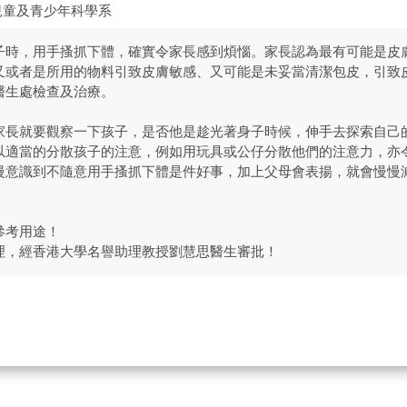
兒童及青少年科學系
子時，用手搔抓下體，確實令家長感到煩惱。家長認為最有可能是皮
又或者是所用的物料引致皮膚敏感、又可能是未妥當清潔包皮，引致
醫生處檢查及治療。
家長就要觀察一下孩子，是否他是趁光著身子時候，伸手去探索自己
以適當的分散孩子的注意，例如用玩具或公仔分散他們的注意力，亦
慢意識到不隨意用手搔抓下體是件好事，加上父母會表揚，就會慢慢
參考用途！
理，經香港大學名譽助理教授劉慧思醫生審批！