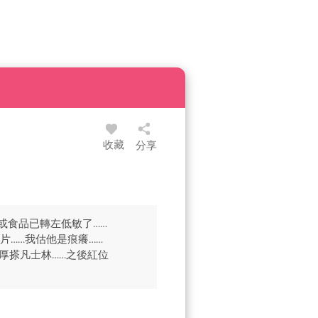
收藏
分享
或食品已轉左低敏了……
片……我估他是痕癢……
厚搽凡士林……之後紅位