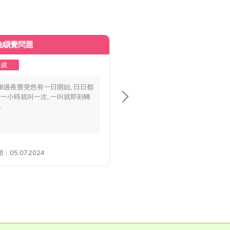
晚瞓覺問題
皮膚變黃
2歲
1至2歲
BB過夜覺突然有一日開始, 日日都
你好醫生，我個BB仔15個月大，
一小時就叫一次, 一叫就即刻轉
playground時好多家長話佢面色
.
黃，.....
05.07.2024
解答日期：28.06.2024