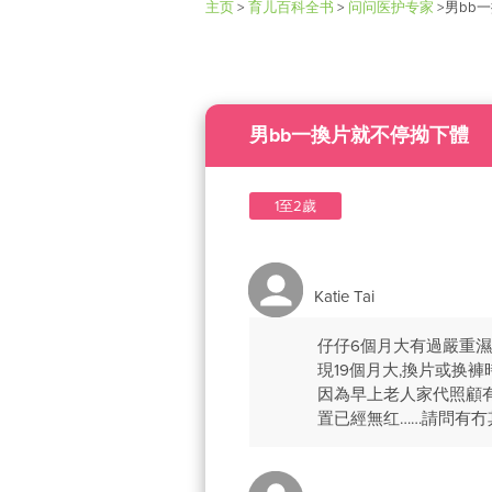
主页
>
育儿百科全书
>
问问医护专家
>
男bb
男bb一換片就不停拗下體
1至2歲
Katie Tai
仔仔6個月大有過嚴重濕
現19個月大,換片或换
因為早上老人家代照顧
置已經無红……請問有冇