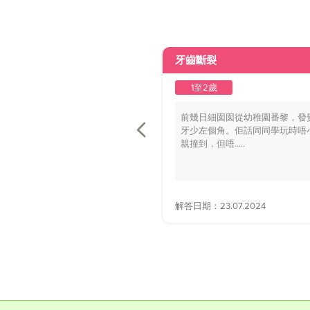
牙齒斷裂
1至2歲
前幾日細囡囡從幼稚園番黎，發
牙少左個角。佢話同同學玩時唔
親撞到，但唔.....
解答日期：23.07.2024