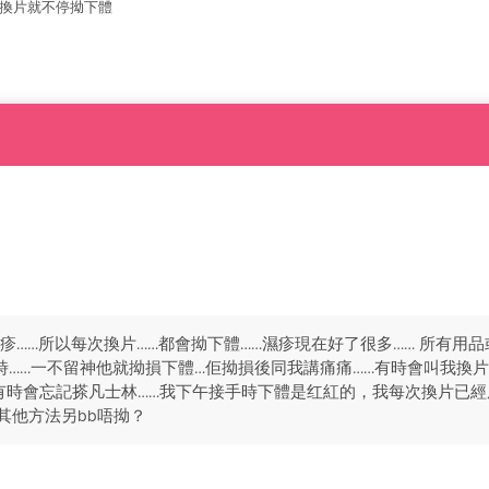
一換片就不停拗下體
疹……所以每次換片……都會拗下體……濕疹現在好了很多…… 所有用品
褲時……一不留神他就拗損下體…佢拗損後同我講痛痛……有時會叫我換片
有時會忘記搽凡士林……我下午接手時下體是红紅的，我每次換片已經
其他方法另bb唔拗？