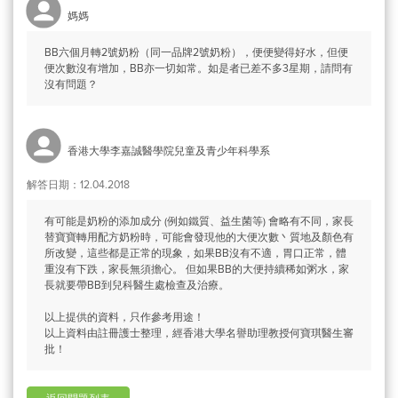
媽媽
BB六個月轉2號奶粉（同一品牌2號奶粉），便便變得好水，但便
便次數沒有增加，BB亦一切如常。如是者已差不多3星期，請問有
沒有問題？
香港大學李嘉誠醫學院兒童及青少年科學系
解答日期：12.04.2018
有可能是奶粉的添加成分 (例如鐵質、益生菌等) 會略有不同，家長
替寶寶轉用配方奶粉時，可能會發現他的大便次數丶質地及顏色有
所改變，這些都是正常的現象，如果BB沒有不適，胃口正常，體
重沒有下跌，家長無須擔心。 但如果BB的大便持續稀如粥水，家
長就要帶BB到兒科醫生處檢查及治療。
以上提供的資料，只作參考用途！
以上資料由註冊護士整理，經香港大學名譽助理教授何寶琪醫生審
批！