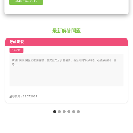
返回問題列表
最新解答問題
牙齒斷裂
1至2歲
前幾日細囡囡從幼稚園番黎，發覺佢門牙少左個角。佢話同同學玩時唔小心跌親撞到，但
唔.....
解答日期：23.07.2024