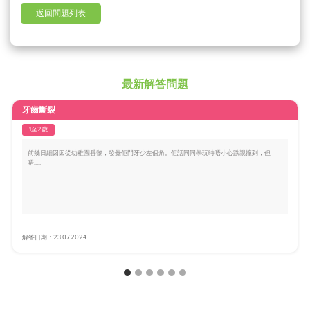
返回問題列表
最新解答問題
牙齒斷裂
1至2歲
前幾日細囡囡從幼稚園番黎，發覺佢門牙少左個角。佢話同同學玩時唔小心跌親撞到，但
唔.....
解答日期：23.07.2024