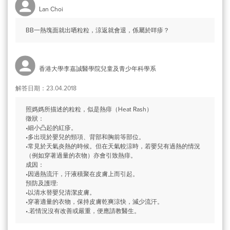
Lan Choi
BB一熱塊面就出哂粒粒，涼返就會退，係屬於咩疹？
香港大學李嘉誠醫學院兒童及青少年科學系
解答日期：23.04.2018
照媽媽所描述的粒粒，似是熱痱（Heat Rash）
徵狀：
•細小凸起的紅疹。
•多出現於嬰兒的頸項、背部和胸前等部位。
•常見於天氣炎熱的時候。但在天氣較涼時，若嬰兒有過熱的情況
（例如穿著過量的衣物）亦會引致熱痱。
成因：
•因過熱流汗，汗液積聚在皮膚上而引起。
預防及護理:
•以清水替嬰兒清潔皮膚。
•穿著適量的衣物，保持皮膚乾爽涼快，減少流汗。
•.若情況沒有改善或嚴重，便應請教醫生。