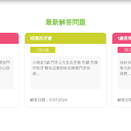
最新解答問題
唔痛的牙瘡
1歲夜
3至6歲
1至
覺佢門
小朋友7歲 門牙上方生左牙瘡 冇膿 冇痛
你好,
小心跌
冇蛀牙 醫生話要剝咗佢兩隻門牙佢
每大約
個.....
身爬....
解答日期：17.07.2024
解答日期：