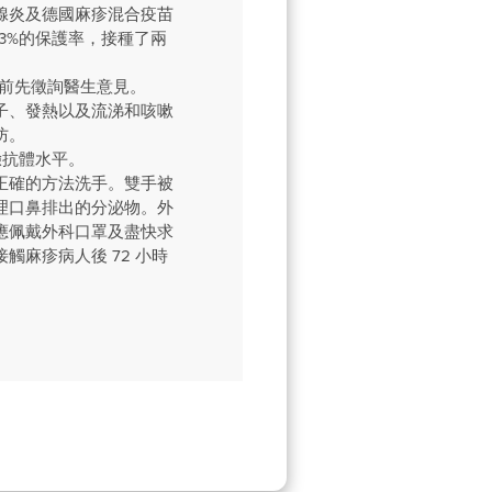
腺炎及德國麻疹混合疫苗
3%的保護率，接種了兩
前先徵詢醫生意見。
子、發熱以及流涕和咳嗽
防。
驗抗體水平。
正確的方法洗手。雙手被
理口鼻排出的分泌物。外
應佩戴外科口罩及盡快求
麻疹病人後 72 小時