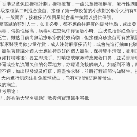
「香港兒童免疫接種計劃」接種疫苗，一歲兒童接種麻疹、流行性腮
一年級接種第二劑混合疫苗。接種了第一劑疫苗的小孩對於麻疹大約有9
護率。一般而言，接種疫苗後兩星期會產生抗體以提供保護。
童屬高風險類別人士，如非必要，都不應前往麻疹的爆發地點，或出發
病毒，傳染性極高，病毒可在空氣中停留數小時。症状包括起红色疹
死亡。雖然目前尚無治療麻疹的特效药物，但接種麻疹疫苗可有效预
家私家醫院尚餘少量存貨，成人注射麻疹疫苗前，或會先進行抽血化
，衞生署建議外遊人士應維持良好的個人衞生，保持雙手清潔，並用
（如打噴嚏後）要立即洗手。打噴嚏或咳嗽時應掩著口鼻，並妥善清
擠逼或空氣流通欠佳的公眾地方，亦應避免接觸病人。如感到不適，
不適，如出現發燒及紅疹，應盡快求醫，並將行程細節告知醫生。接觸
或 6 天內進行肌肉注射免疫球蛋白，尚有可能預防麻疹發生。
樣的病症。
參考用途！
理，經香港大學名譽助理教授何寶琪醫生審批