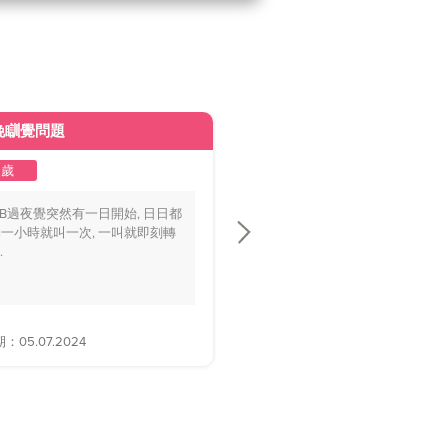
晚瞓覺問題
皮膚變黃
2歲
1至2歲
BB過夜覺突然有一日開始, 日日都
你好醫生，我個BB仔15個月大，
一小時就叫一次, 一叫就即刻轉
playground時好多家長話佢面色
.
黃，.....
05.07.2024
解答日期：28.06.2024