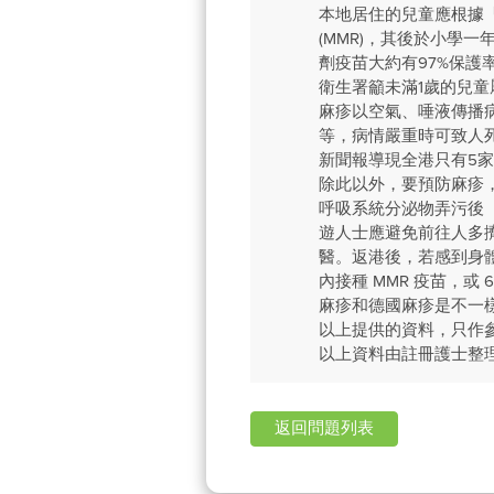
本地居住的兒童應根據
(MMR)，其後於小學
劑疫苗大約有97%保
衛生署籲未滿1歲的兒
麻疹以空氣、唾液傳播
等，病情嚴重時可致人
新聞報導現全港只有5
除此以外，要預防麻疹
呼吸系統分泌物弄污後
遊人士應避免前往人多
醫。返港後，若感到身體
內接種 MMR 疫苗，
麻疹和德國麻疹是不一
以上提供的資料，只作
以上資料由註冊護士整
返回問題列表