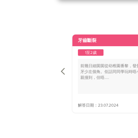
牙齒斷裂
1至2歲
前幾日細囡囡從幼稚園番黎，發
牙少左個角。佢話同同學玩時唔
親撞到，但唔.....
解答日期：23.07.2024