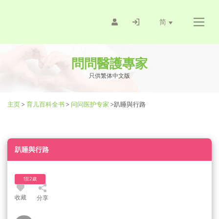
简
問問醫護專家
只供繁体中文版
主页
>
育儿百科全书
>
问问医护专家
>
趴睡與行路
趴睡與行路
1至2歲
收藏
分享