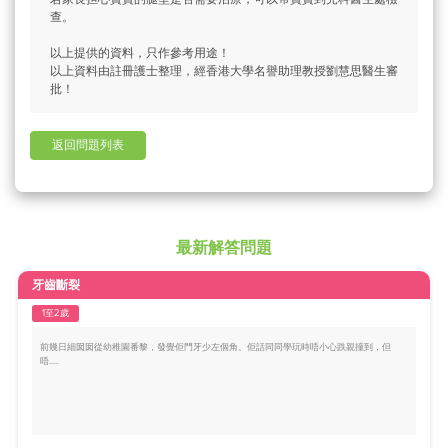
查。
以上提供的資料，只作參考用途！
以上資料由註冊護士整理，經香港大學名譽助理教授劉慧思醫生審
批！
返回問題列表
最新解答問題
牙齒斷裂
1至2歲
前幾日細囡囡從幼稚園番黎，發覺佢門牙少左個角。佢話同同學玩時唔小心跌親撞到，但
唔.....