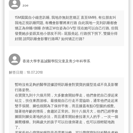
zoe
15M囡囡自小鐘意趴睡, 我地亦無刻意矯正 直至6M時, 有位朋友叫
我地正視趴睡問題, 有機會影響將來行路 自此我地一見到趴睡都會
矯正為仰睡/側睡 亦矯正W住姿為O/V型 現在她可以自己行路, 但我
發覺她步姿跟其他小朋友不同:- 屁股堯起, 行路拐下拐下, 雙腿分得
好開 請問趴睡會影響行路嗎? 如何矯正行路?
香港大學李嘉誠醫學院兒童及青少年科學系
解答日期：18.07.2018
暫時沒有足夠的醫學證據證明趴睡會對寶寶的腿型造成不良及影響
行路姿勢。
在寶寶九到十六個月間，大多數會開始學走，他們會把自己撐起來
站立，扶住東西游移。最後能自己行走不需協助，通常他們走起來
雙手張開、腳也很開為了保持平衡，而且膝蓋有點O型腿的感覺。
隨著他年齡的增長，會趨於正常的。到十八個月大，他們已經學會
腳跟到腳尖著地的步法，而且通常開始會拉著大人的手，一次一個
腳爬樓梯。到兩歲大的孩子可以往後倒著走，也可以很輕鬆地跑
了。
若家長担心寶寶的腿型是否需要治療，可以帶寶寶到兒科醫生處檢