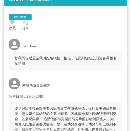
0至12個月
收藏
分享
Tam Tam
甘我同佢返屋企我叫姐姐喺樓下接佢，佢見到姐姐立刻笑容滿面喺
度講嘢
慈慧幼苗專家團隊
解答日期：23.07.2018
嬰幼兒出生後會跟主要照顧者建立依附的關係，從個案中的資料推
測，傭人姐姐是幼兒的主要照顧者，因此當她出現後幼兒便感到安
全，並展現笑容。 這階段的幼兒開始能分辨照顧者與陌生人，如
果傭人姐姐是主要照顧者，她不在幼兒身邊時，幼兒可能已感到不
安，如果友人的家不是幼兒常到的地方，他對環境也會感到陌生，