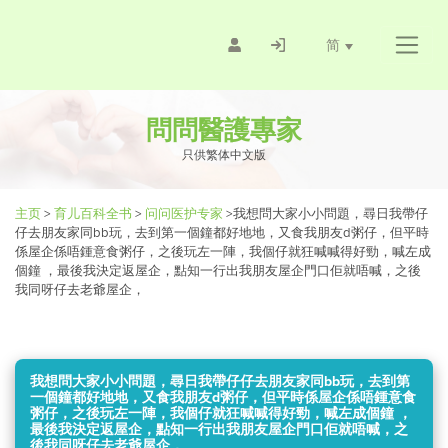
简
問問醫護專家
只供繁体中文版
主页
>
育儿百科全书
>
问问医护专家
>
我想問大家小小問題，尋日我帶仔
仔去朋友家同bb玩，去到第一個鐘都好地地，又食我朋友d粥仔，但平時
係屋企係唔鍾意食粥仔，之後玩左一陣，我個仔就狂喊喊得好勁，喊左成
個鐘 ，最後我決定返屋企，點知一行出我朋友屋企門口佢就唔喊，之後
我同呀仔去老爺屋企，
我想問大家小小問題，尋日我帶仔仔去朋友家同bb玩，去到第
一個鐘都好地地，又食我朋友d粥仔，但平時係屋企係唔鍾意食
粥仔，之後玩左一陣，我個仔就狂喊喊得好勁，喊左成個鐘 ，
最後我決定返屋企，點知一行出我朋友屋企門口佢就唔喊，之
後我同呀仔去老爺屋企，