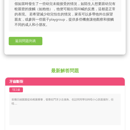
假如當時發生了一些幼兒未能接受的情況，如陌生人想要跟幼兒有
較親密的接觸（如抱他），他便可能出現叫喊的反應，這都是正常
的表現。 若希望減少幼兒怕生的情況，家長可以多帶他外出探望
親友，或參與一些親子playgroup，提供多些機會讓他觀察和接觸
不同的成人和小朋友。
返回問題列表
最新解答問題
牙齒斷裂
1至2歲
前幾日細囡囡從幼稚園番黎，發覺佢門牙少左個角。佢話同同學玩時唔小心跌親撞到，但
唔.....