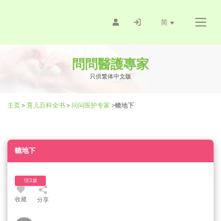
简
問問醫護專家
只供繁体中文版
主页
>
育儿百科全书
>
问问医护专家
>
轆地下
轆地下
1至2歲
收藏
分享