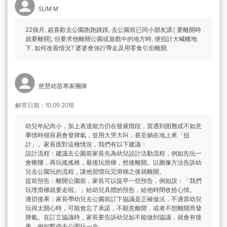
SUM M
22個月, 超喜歡去公園跑跑跳跳, 去公園前已同小朋友講:[ 要離開時
就要離開], 但要求他離開公園或遊戲中的地方時, 便扭計大喊轆地
下, 如何改善情況? 婆婆會強行帶走及用零食引佢離開.
慈慧幼苗專家團隊
解答日期：10.09.2018
幼兒年紀尚小，加上表達能力仍在發展階段，當遇到困難或不如意
事情時很容易會發脾氣，並用大哭大叫，甚至躺在地上來「扭
計」。家長面對這種情況，我們有以下建議：
設計流程：建議去公園前家長先為幼兒設計活動流程，例如先玩一
會鞦韆，再玩搖搖椅，最後玩滑梯，然後離開。以圖像方法告訴幼
兒去公園玩的流程，讓他習慣玩完滑梯之後就離開。
提前預告：離開公園前，家長可以提早一些預告，例如說：「我們
玩埋滑梯就要走啦。」給幼兒具體的預告，給他時間收拾心情。
適切後果：家長帶幼兒去公園前訂下協議是正確做法，不過當幼兒
玩得太開心時，可能會忘了承諾，不願意離開，或者不想離開而發
脾氣。在訂立協議時，家長要告訴幼兒如不能做到協議，就會有後
果，例如暫停去公園玩一次。