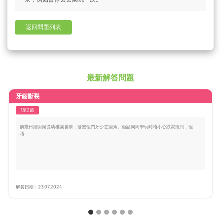
返回問題列表
最新解答問題
牙齒斷裂
1至2歲
前幾日細囡囡從幼稚園番黎，發覺佢門牙少左個角。佢話同同學玩時唔小心跌親撞到，但
唔.....
解答日期：23.07.2024