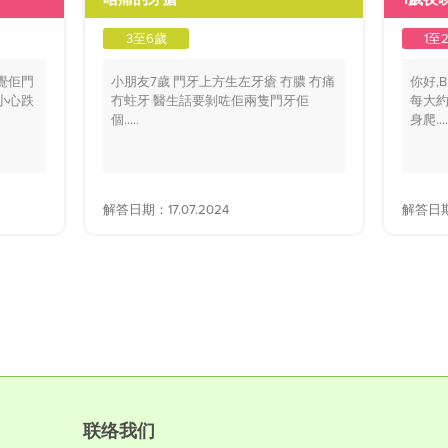
3至6歲
1至
覺佢門
小朋友7歲 門牙上方生左牙瘡 冇膿 冇痛
你好,
小心跌
冇蛀牙 醫生話要剝咗佢兩隻門牙佢
每大約
個.....
身爬....
解答日期：17.07.2024
解答日期：
联络我们