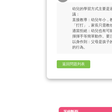
幼兒的學習方式主要是
議：
直接教導：幼兒年小，
「打打」，家長只需教
適當拒絕：幼兒也有可
揮揮手等簡單動作。要
以身作則：父母是孩子
的行為。
返回問題列表
牙齒斷裂