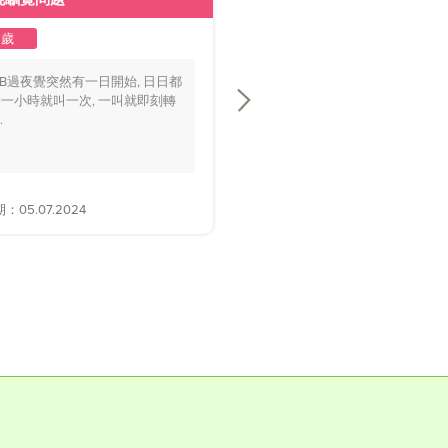
2歲
1至2歲
BB過夜覺突然有一日開始, 日日都
你好醫生，我個BB仔15個月大，
一小時就叫一次, 一叫就即刻轉
playground時好多家長話佢面色
.
黃，.....
05.07.2024
解答日期：28.06.2024