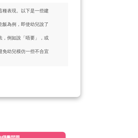
這種表現。以下是一些建
吃飯為例，即使幼兒說了
法，例如說「唔要」，或
。
避免幼兒模仿一些不合宜
晚瞓覺問題
皮膚變黃