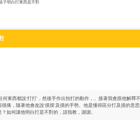
孩子明白打東西是不對
對
任何東西都說‘打打’，然後手作出拍打的動作，。接著我會跟他解釋
西很痛，隨著他會改說‘摸摸’及摸的手勢。他是懂得區分打及摸的意
意？如何讓他明白打是不對的，請指教，謝謝。