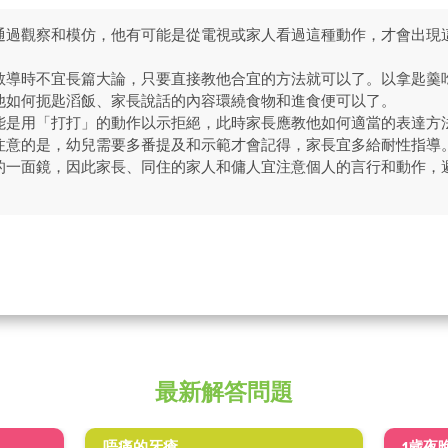
通過觀察和模仿，他有可能是從電視或家人看過這種動作，才會出現
教導時不宜長篇大論，只要直接教他合宜的方法就可以了。以拿匙羹
他如何扼匙滔飯、家長說話的內容環繞食物和進食便可以了。
能是用「打打」的動作以示拒絕，此時家長應教他如何適當的表達方
注意的是，幼兒需要多番提及和示範才會記得，家長宜多給耐性指導
的一面鏡，因此家長、同住的家人和傭人宜注意個人的言行和動作，
最新解答問題
唔痛的牙瘡
1歲夜