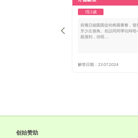
1至2歲
前幾日細囡囡從幼稚園番黎，發
牙少左個角。佢話同同學玩時唔
親撞到，但唔.....
解答日期：23.07.2024
创始赞助