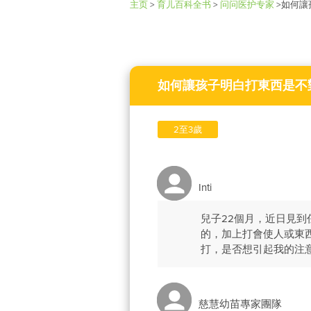
主页
>
育儿百科全书
>
问问医护专家
>
如何讓
如何讓孩子明白打東西是不
2至3歲
Inti
兒子22個月，近日見到
的，加上打會使人或東
打，是否想引起我的注
慈慧幼苗專家團隊