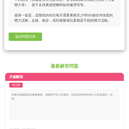
體力等）、孩子走得累或想睡時如何處理等等。
值得一提是，這階段的幼兒每天需要累積至少180分鐘任何強度的
體力活動，走路、跑步，或到遊樂場玩耍都是不錯的體力活動。
返回問題列表
最新解答問題
牙齒斷裂
1至2歲
前幾日細囡囡從幼稚園番黎，發覺佢門牙少左個角。佢話同同學玩時唔小心跌親撞到，但
唔.....