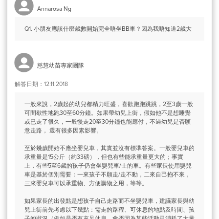
Annarosa Ng
Q1. 小朋友應該什麼歲數開始完全唔坐BB車？因為我唔知道2歲大
慈慧幼苗專家團隊
解答日期：12.11.2018
一般來說，2歲起的幼兒都精力旺盛，喜歡跑跑跳跳，2至3歲一般
可間歇性地跑30至60分鐘。如果帶幼兒上街，假如他不是想睡覺
或已走了很久，一般慢走20至30分鐘也能應付，不過幼兒是否願
意走路， 還有很多因素影響。
至於幾歲開始不應坐嬰兒車，其實並沒有標準答案。一般嬰兒車的
承重量是15公斤（約33磅），但也有些能承重量更大的；事實
上，有些5至6歲的孩子仍會坐嬰兒車/士的車。有些家長使用嬰兒
車是基於個別需要：一來孩子不願走/走不動，二來自己抱不來，
三來嬰兒車可以承重物、方便購物之用，等等。
如果家長的出發點是想孩子自己走路而不坐嬰兒車，建議家長與幼
兒上街前先考慮以下幾點：需走的路程、可休息的地點及時間、孩
子的狀況（例如是否有充足休息、會否因為某些活動已消耗了大量