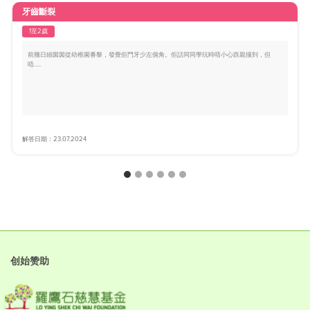
牙齒斷裂
1至2歲
前幾日細囡囡從幼稚園番黎，發覺佢門牙少左個角。佢話同同學玩時唔小心跌親撞到，但
唔.....
解答日期：23.07.2024
创始赞助