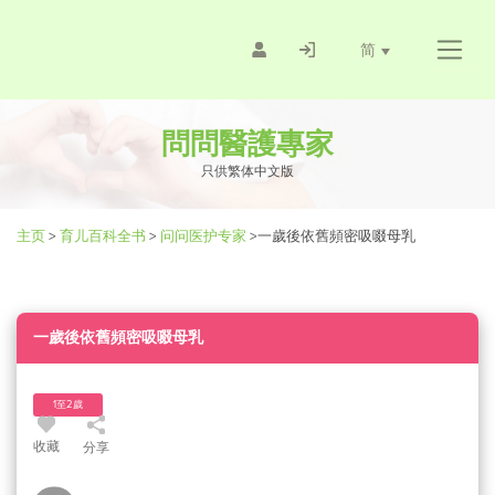
简
問問醫護專家
只供繁体中文版
主页
>
育儿百科全书
>
问问医护专家
>
一歲後依舊頻密吸啜母乳
一歲後依舊頻密吸啜母乳
1至2歲
收藏
分享