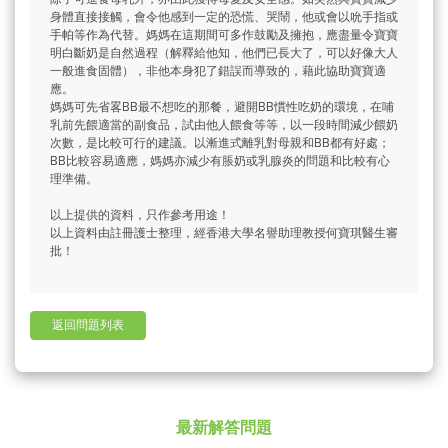
身體直接接觸，會令他感到一定的恐慌、哭鬧，他或會以吮手指或
手帕等作為代替。媽媽在這期間可多作鼓勵及擁抱，應盡量令寶寶
明白斷奶是自然過程（解釋給他知，他們已長大了，可以好像大人
一般進食固體），非他本身犯了錯誤而導致的，藉此協助寶寶適
應。
媽媽可先省畧BB最不想吃的那餐，避開BB慣性吃奶的環境，在哺
乳前先餵適當的副食品，試由他人餵食等等，以一段時間減少餵奶
次數，是比較可行的建議。以漸進式離乳對母親和BB都有好處；
BB比較容易適應，媽媽亦減少有脹奶或乳腺炎的問題和比較有心
理準備。
以上提供的資料，只作參考用途！
以上資料由註冊護士整理，經香港大學名譽助理教授何寶琪醫生審
批！
返回問題列表
最新解答問題