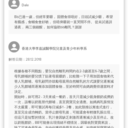
Dale
Bb已過一歲，但經常要啜， 固體食得唔好，日頭試減少啜， 希望
有餓感，食輔食會好啲， 但唔俾啜就一直哭鬧不停。 從未試過訓
過夜， 兩三個鐘醒， 如何協助bb離乳？謝謝
香港大學李嘉誠醫學院兒童及青少年科學系
解答日期：28.12.2018
根據各種不同觀點，嬰兒自然離乳時間約在2-3歲甚至6-7歲之間，
母乳餵哺的嬰兒慣了貼著母親啜奶，比較難一下子用加固食物來代
替人乳餵哺。母乳顧問亦鼓勵母親用自然離乳的方式讓嬰兒逐漸減
少人乳餵哺而逐漸添加固體食物，至於時間可由媽媽覺得適當時才
決定。
開始時，妳可用2 - 3天來戒一餐奶，首天只需減少親身餵奶或擠奶
一次，該餐以奶瓶替代餵哺，直至寶寶完全適應。如媽媽乳脹情況
不太嚴重，即可嘗試再每日減多1 - 2餐，如此類推以漸進式進行，
直至完全成功轉奶。當停止餵母乳後，可能還會有輕微乳脹出現，
但這只是短暫的情況，乳汁會因缺乏刺激而逐漸減少及至停止。改
以奶瓶餵奶，BB可能會出現情緒不穩情況，因吸吮對寶寶來說，
除了可進食母乳外，亦由此獲得母愛及安全感。如突然與寶寶減少