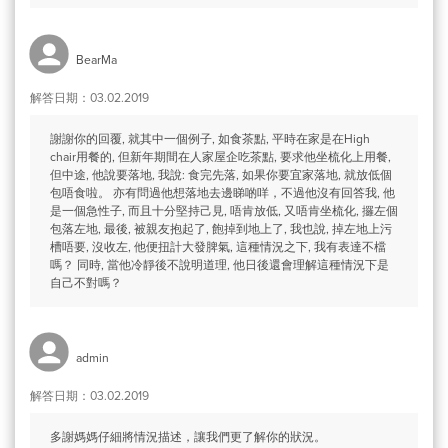
BearMa
解答日期：03.02.2019
謝謝你的回覆, 就其中一個例子, 如食茶點, 平時在家是在High
chair用餐的, 但新年期間在人家屋企吃茶點, 要求他坐梳化上用餐,
但中途, 他說要落地, 我說: 食完先落, 如果你要宜家落地, 就放低個
包唔食啦。 亦有問過他想落地去邊睇啲咩，不過他沒有回答我, 他
是一個急性子, 而且十分堅持己見, 唔肯放低, 又唔肯坐梳化, 攞左個
包落左地, 最後, 被親友抱起了, 飽掉到地上了, 我也說, 掉左地上污
槽唔要, 沒收左, 他便扭計大發脾氣, 這種情況之下, 我有表達不檔
嗎？ 同時, 當他冷靜後不說明道理, 他日後還會理解這種情況下是
自己不對嗎？
admin
解答日期：03.02.2019
多謝媽媽仔細將情況描述，讓我們更了解你的狀況。