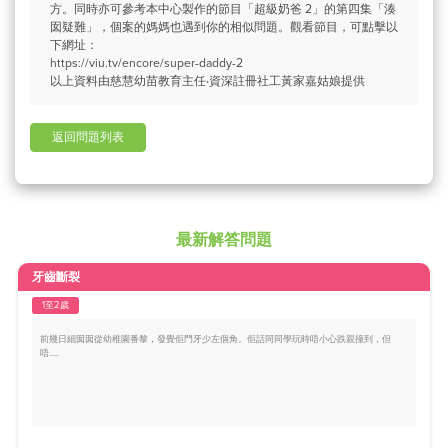
方。同時亦可參考本中心製作的節目「超級奶爸 2」的第四集「湊
囡疑難」，個案的媽媽也遇到你的相似問題。觀看節目，可點擊以
下網址：
https://viu.tv/encore/super-daddy-2
以上資料由慈慧幼苗教育主任‧資深註冊社工黃家嘉姑娘提供
返回問題列表
最新解答問題
牙齒斷裂
1至2歲
前幾日細囡囡從幼稚園番黎，發覺佢門牙少左個角。佢話同同學玩時唔小心跌親撞到，但
唔.....