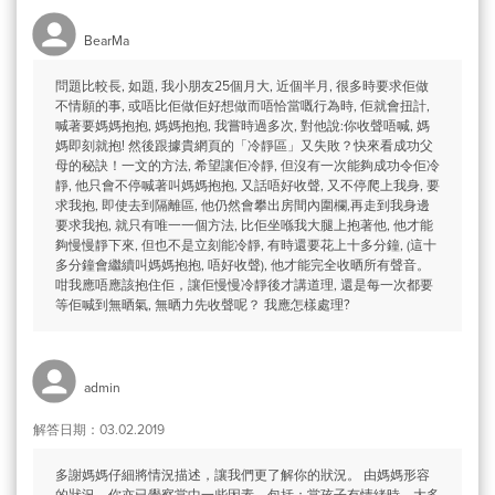
BearMa
問題比較長, 如題, 我小朋友25個月大, 近個半月, 很多時要求佢做
不情願的事, 或唔比佢做佢好想做而唔恰當嘅行為時, 佢就會扭計,
喊著要媽媽抱抱, 媽媽抱抱, 我嘗時過多次, 對他說:你收聲唔喊, 媽
媽即刻就抱! 然後跟據貴網頁的「冷靜區」又失敗？快來看成功父
母的秘訣！一文的方法, 希望讓佢冷靜, 但沒有一次能夠成功令佢冷
靜, 他只會不停喊著叫媽媽抱抱, 又話唔好收聲, 又不停爬上我身, 要
求我抱, 即使去到隔離區, 他仍然會攀出房間內圍欄,再走到我身邊
要求我抱, 就只有唯一一個方法, 比佢坐喺我大腿上抱著他, 他才能
夠慢慢靜下來, 但也不是立刻能冷靜, 有時還要花上十多分鐘, (這十
多分鐘會繼續叫媽媽抱抱, 唔好收聲), 他才能完全收晒所有聲音。
咁我應唔應該抱住佢，讓佢慢慢冷靜後才講道理, 還是每一次都要
等佢喊到無晒氣, 無晒力先收聲呢？ 我應怎樣處理?
admin
解答日期：03.02.2019
多謝媽媽仔細將情況描述，讓我們更了解你的狀況。 由媽媽形容