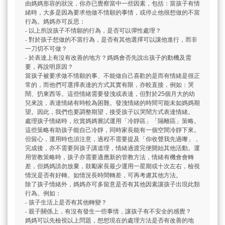
由媽媽形容的狀況，你亦已覺察當中一些因素，包括：當孩子有情
緒時，大多是因為要求他做不情願的事情，或停止他很想做的不當
行為。媽媽亦可反思：
- 以上所說孩子不情願的行為，是否可以彈性處理？
- 對於孩子想做的不當行為，是否有其他選擇可以讓他進行，而非
一刀切不可做？
- 於表達上有沒有改善的地方？媽媽會否先說出孩子的動機及需
要，再說明原因？
當孩子被要求做不情願的事、不能做自己喜歡的是而有情緒是很正
常的，而他們可選擇表達的方式其實有限，亦較直接，例如：哭
鬧、扔東西等。這些情緒需要發洩或表達，但對於25個月大的幼
兒來說，表達情緒有時較為困難。發洩情緒的時間可能未如媽媽期
望。因此，我們也要調整期望，接受孩子以哭鬧方式表達情緒。
處理孩子情緒時，欣賞媽媽嘗試運用「冷靜區」「隔離區」策略。
這些策略有助孩子能自己冷靜，同時家長能有一個空間冷靜下來。
但留心，運用時也須注意，過程不需要提及「你收聲我先過嚟」，
完成後，亦不需要與孩子講道理，情緒過渡完便開始其他活動。運
用管教策略時，孩子亦需要適應新的管教方法，情緒有機會會轉
差，但媽媽請勿放棄，鼓勵家長最少運用一星期或十次左右，檢視
情況是否有好轉。如情況長時間轉差，可再考慮其他方法。
除了孩子情緒外，媽媽亦可多留意是否有其他因素讓孩子出現此類
行為。例如：
- 孩子生活上是否有其他轉變？
- 親子關係上，有沒有發生一些事情，讓孩子有不安全的感覺？
媽媽可以先檢視以上問題，想想現在的處理方法是否有改善的地