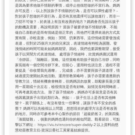
的狀況，你亦已覺察當中一些因素，包括：當孩子有情緒時，大多
是因為要求他做不情願的事情，或停止他很想做的不當行為。媽媽
亦可反思： - 以上所說孩子不情願的行為，是否可以彈性處理？ -
對於孩子想做的不當行為，是否有其他選擇可以讓他進行，而非一
刀切不可做？ - 於表達上有沒有改善的地方？媽媽會否先說出孩子
的動機及需要，再說明原因？ 當孩子被要求做不情願的事、不能
做自己喜歡的是而有情緒是很正常的，而他們可選擇表達的方式其
實有限，亦較直接，例如：哭鬧、扔東西等。這些情緒需要發洩或
表達，但對於25個月大的幼兒來說，表達情緒有時較為困難。發
洩情緒的時間可能未如媽媽期望。因此，我們也要調整期望，接受
孩子以哭鬧方式表達情緒。 處理孩子情緒時，欣賞媽媽嘗試運用
「冷靜區」「隔離區」策略。這些策略有助孩子能自己冷靜，同時
家長能有一個空間冷靜下來。但留心，運用時也須注意，過程不需
要提及「你收聲我先過嚟」，完成後，亦不需要與孩子講道理，情
緒過渡完便開始其他活動。運用管教策略時，孩子亦需要適應新的
管教方法，情緒有機會會轉差，但媽媽請勿放棄，鼓勵家長最少運
用一星期或十次左右，檢視情況是否有好轉。如情況長時間轉差，
可再考慮其他方法。 除了孩子情緒外，媽媽亦可多留意是否有其
他因素讓孩子出現此類行為。例如： - 孩子生活上是否有其他轉
變？ - 親子關係上，有沒有發生一些事情，讓孩子有不安全的感
覺？ 媽媽可以先檢視以上問題，想想現在的處理方法是否有改善
的地方。同時亦可參考本中心製作的節目「超級奶爸 2」的第四集
「湊囡疑難」，個案的媽媽也遇到你的相似問題。觀看節目，可點
擊以下網址： https://viu.tv/encore/super-daddy-2 以上資料由慈
慧幼苗教育主任‧資深註冊社工黃家嘉姑娘提供。