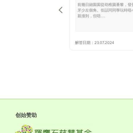
前幾日細囡囡從幼稚園番黎，發
牙少左個角。佢話同同學玩時唔
親撞到，但唔.....
解答日期：23.07.2024
创始赞助