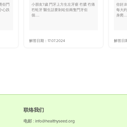
覺佢門
小朋友7歲 門牙上方生左牙瘡 冇膿 冇痛
你好,
小心跌
冇蛀牙 醫生話要剝咗佢兩隻門牙佢
每大約
個.....
身爬....
解答日期：17.07.2024
解答日期：
联络我们
电邮 : info@healthyseed.org