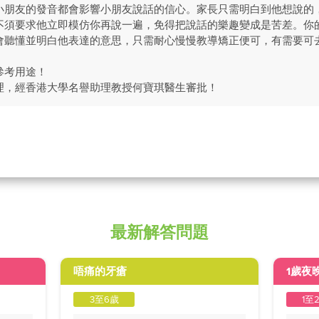
小朋友的發音都會影響小朋友說話的信心。家長只需明白到他想說的
不須要求他立即模仿你再說一遍，免得把說話的樂趣變成是苦差。你
會聽懂並明白他表達的意思，只需耐心慢慢教導矯正便可，有需要可
參考用途！
理，經香港大學名譽助理教授何寶琪醫生審批！
最新解答問題
唔痛的牙瘡
1歲夜
3至6歲
1至