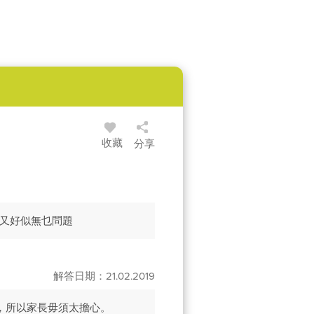
收藏
分享
發音又好似無乜問題
解答日期：21.02.2019
，所以家長毋須太擔心。