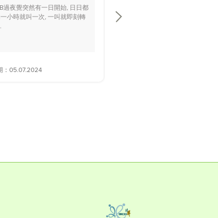
BB過夜覺突然有一日開始, 日日都
你好醫生，我個BB仔15個月大，
一小時就叫一次, 一叫就即刻轉
playground時好多家長話佢面色
.
黃，.....
05.07.2024
解答日期：28.06.2024