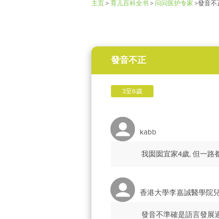
主页
>
育儿百科全书
>
问问医护专家
>
發音不
發音不正
3至6歲
kabb
我囡囡宜家4歲, 但一路
香港大學李嘉誠醫學院
發音不準確是語言發展