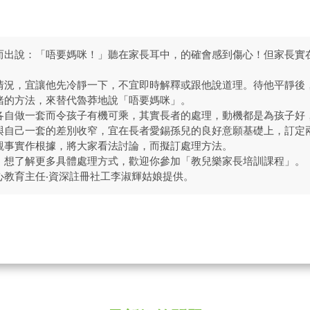
而出說：「唔要媽咪！」聽在家長耳中，的確會感到傷心！但家長實
情況，宜讓他先冷靜一下，不宜即時解釋或跟他說道理。待他平靜後
緒的方法，來替代魯莽地說「唔要媽咪」。
各自做一套而令孩子有機可乘，其實長者的處理，動機都是為孩子好
與自己一套的差別收窄，宜在長者愛錫孫兒的良好意願基礎上，訂定
觀事實作根據，將大家看法討論，而擬訂處理方法。
，想了解更多具體處理方式，歡迎你參加「教兒樂家長培訓課程」。
心教育主任‧資深註冊社工李淑輝姑娘提供。