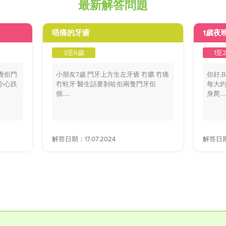
最新解答問題
唔痛的牙瘡
1歲夜
3至6歲
1至
覺佢門
小朋友7歲 門牙上方生左牙瘡 冇膿 冇痛
你好,
小心跌
冇蛀牙 醫生話要剝咗佢兩隻門牙佢
每大約
個.....
身爬....
解答日期：17.07.2024
解答日期：