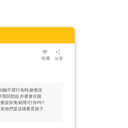
收藏
分享
制她不當行為時,她會說
來我回想起,外婆會在囡
說你曳/錯呀/打你PET
從前他們是這樣教育孩子,