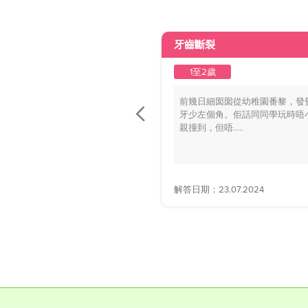
牙齒斷裂
1至2歲
前幾日細囡囡從幼稚園番黎，發
牙少左個角。佢話同同學玩時唔
親撞到，但唔.....
解答日期：23.07.2024