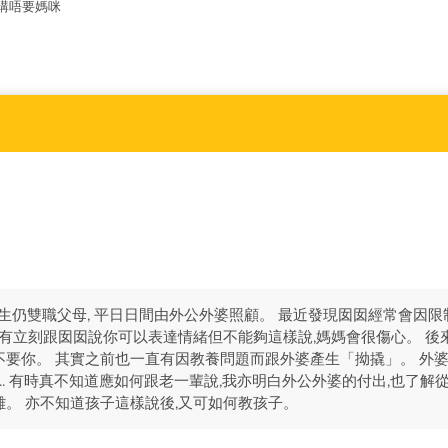
講唔要媽咪
跟先生仍雙職父母, 平日日間由外公外婆照顧。 最近發現囡囡經常會因限
我有立刻跟囡囡說你可以表達情緒但不能夠這樣說,媽媽會很傷心。 後
要你。 其實之前也一直有因教養問題而跟外婆產生「拗撬」。 外婆會
)... 有時真不知道應如何跟老一輩說,我亦明白外公外婆的付出,也了解
。 亦不知道孩子這樣說後,又可如何教孩子。