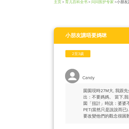
主页
>
育儿百科全书
>
问问医护专家
>
小朋友
小朋友講唔要媽咪
2至3歲
Candy
囡囡現時27M大, 我
出：不要媽媽。 當下,
囡「扭計」時說：婆婆不
PET(當然只是說說而已
要改變他們的觀念很困難