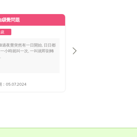
晚瞓覺問題
皮膚變黃
2歲
1至2歲
BB過夜覺突然有一日開始, 日日都
你好醫生，我個BB仔15個月大，
一小時就叫一次, 一叫就即刻轉
playground時好多家長話佢面色
.
黃，.....
05.07.2024
解答日期：28.06.2024