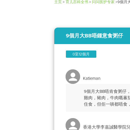
主页
>
育儿百科全书
>
问问医护专家
>
9個月
9個月大BB唔鍾意食粥仔
0至12個月
Katieman
9個月大BB唔肯食粥
雞肉，豬肉，牛肉嘅蕃
住食，但佢一啖都唔食，
香港大學李嘉誠醫學院