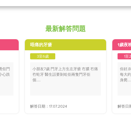
最新解答問題
唔痛的牙瘡
1歲夜
3至6歲
1至
覺佢門
小朋友7歲 門牙上方生左牙瘡 冇膿 冇痛
你好,
小心跌
冇蛀牙 醫生話要剝咗佢兩隻門牙佢
每大約
個.....
身爬....
解答日期：17.07.2024
解答日期：