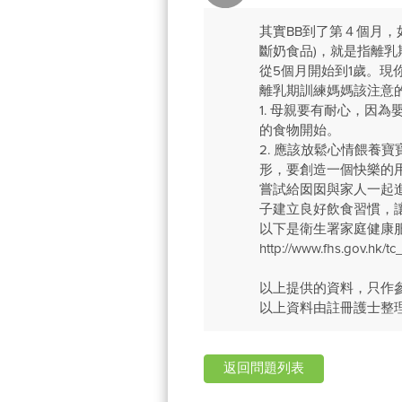
其實BB到了第４個月
斷奶食品)，就是指離
從5個月開始到1歲。
離乳期訓練媽媽該注意
1. 母親要有耐心，因
的食物開始。
2. 應該放鬆心情餵養
形，要創造一個快樂的
嘗試給囡囡與家人一起
子建立良好飲食習慣，
以下是衛生署家庭健康服務
http://www.fhs.gov.hk/tc_
以上提供的資料，只作
以上資料由註冊護士整
返回問題列表