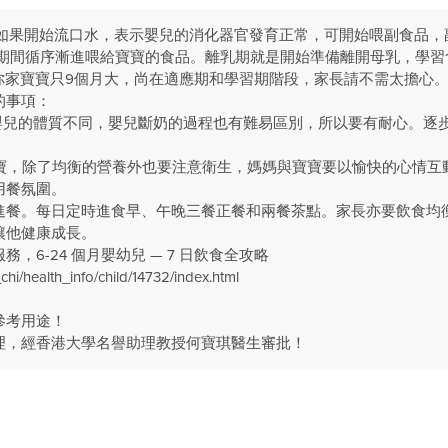
，如果開始流口水，表示嬰兒的消化器官發育正常，可開始喂副食品，
乳期間循序漸進喂給寶寶的食品。離乳期就是開始準備離開母乳，學習
現你家寶寶只9個月大，尚在適應期和學習期階段，家長請不需太擔心
的事項：
為嬰兒的體質不同，嬰兒斷奶的過程也有難易區別，所以要有耐心。逐
寶寶，除了均衡的營養外也要注意衛生，媽媽與寶寶要以愉快的心情互
用餐氛圍。
進餐。每日定時進食早、午晚三餐正餐和兩餐茶點。家長亦要飲食均
讓他健康成長。
，6-24 個月嬰幼兒 — 7 日飲食全攻略
chi/health_info/child/14732/index.html
參考用途！
理，經香港大學名譽助理教授何寶琪醫生審批！