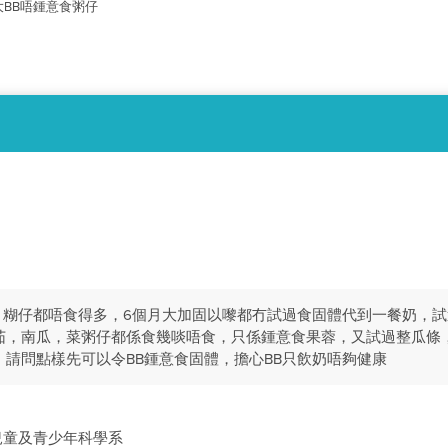
大BB唔鍾意食粥仔
仔，糊仔都唔食得多，6個月大加固以嚟都冇試過食固體代到一餐奶，
茄，南瓜，菜粥仔都係食幾啖唔食，只係鍾意食果蓉，又試過整瓜條，
請問點樣先可以令BB鍾意食固體，擔心BB只飲奶唔夠健康
兒童及青少年科學系