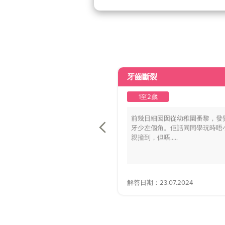
牙齒斷裂
1至2歲
前幾日細囡囡從幼稚園番黎，發
牙少左個角。佢話同同學玩時唔
親撞到，但唔.....
解答日期：23.07.2024