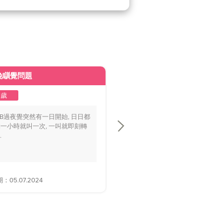
晚瞓覺問題
皮膚變黃
2歲
1至2歲
BB過夜覺突然有一日開始, 日日都
你好醫生，我個BB仔15個月大，
一小時就叫一次, 一叫就即刻轉
playground時好多家長話佢面色
.
黃，.....
05.07.2024
解答日期：28.06.2024