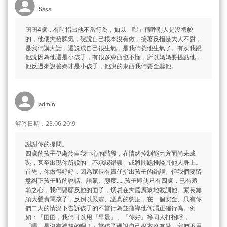
Sasa
囝囝4歲，有時指出他不當行為，如以「喂」稱呼别人是沒禮貌
的，他便大發脾氣，硬說自己根本沒有做，接著反指是大人不對，
是我們講大話，還説成自己很生氣，是我們惹他生氣了。有次我跟
他說因為他還是小孩子，有很多東西也不懂，所以媽媽要提點他，
他反過來說爸媽才是小孩子，他說的東西我們要全聽他。
admin
解答日期：23.06.2019
謝謝你的提問。
四歲的孩子仍處於自我中心的階段，在情緒控制能力方面尚未成
熟，甚至出現你所說的「不承認錯誤」或將問題推諉其他人身上。
首先，你做得好好，因為家長有責任指出孩子的錯誤。但我們要留
意糾正孩子時的說話、語氣、態度……孩子即使只有四歲，已有羞
恥之心，我們要顧及他的面子，切忌在大庭廣眾地教訓他。家長無
須大聲責罵孩子，反倒以嚴肅、認真的態度，在一個安全、只有你
們二人的情況下告訴孩子的不當行為並指導他何謂正確行為。例
如：「囝囝，我們可以用『早晨』、『你好』等同人打招呼，
「喂」是沒有禮貌的啊！」當孩子硬說自己根本沒有做，我們不用