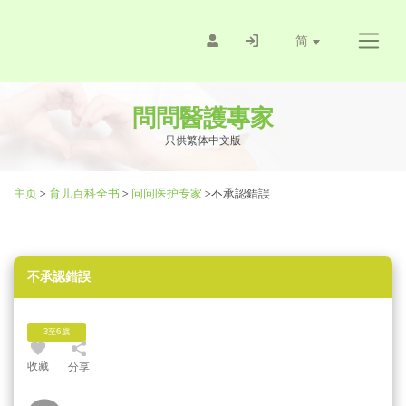
简
問問醫護專家
只供繁体中文版
主页
>
育儿百科全书
>
问问医护专家
>
不承認錯誤
不承認錯誤
3至6歲
收藏
分享