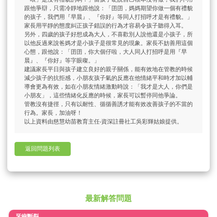
跟他爭辯，只需冷靜地跟他說：「囝囝，媽媽期望你做一個有禮貌
的孩子，我們用『早晨』、『你好』等同人打招呼才是有禮貌。」
家長用平靜的態度糾正孩子錯誤的行為才容易令孩子聽得入耳。
另外，四歲的孩子好想成為大人，不喜歡別人說他還是小孩子，所
以他反過來說爸媽才是小孩子是很常見的現象。家長不妨善用這個
心態，跟他說：「囝囝，你大個仔啦，大人同人打招呼是用『早
晨』、『你好』等字眼㗎。」
建議家長平日與孩子建立良好的親子關係，能有效地在管教的時候
減少孩子的抗拒感，小朋友孩子氣的反應在他情緒平和時才加以輔
導會更為有效，如在小朋友情緒激動時說：「我才是大人，你們是
小朋友」，這些情緒化反應的時候，家長可以暫停同他爭論。
管教沒有捷徑，只有以耐性、循循善誘才能有效改善孩子的不當的
行為。家長，加油呀！
以上資料由慈慧幼苗教育主任‧資深註冊社工吳彩輝姑娘提供。
返回問題列表
最新解答問題
牙齒斷裂