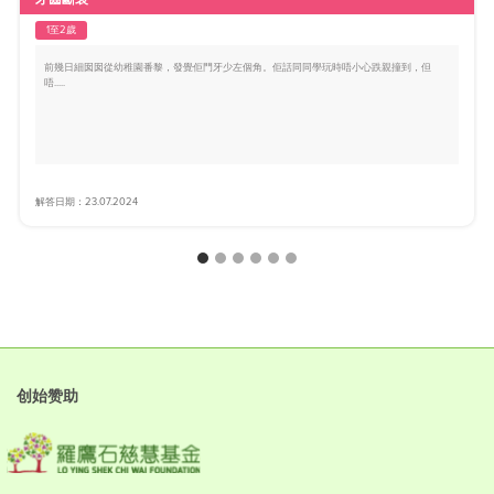
1至2歲
前幾日細囡囡從幼稚園番黎，發覺佢門牙少左個角。佢話同同學玩時唔小心跌親撞到，但
唔.....
解答日期：23.07.2024
创始赞助