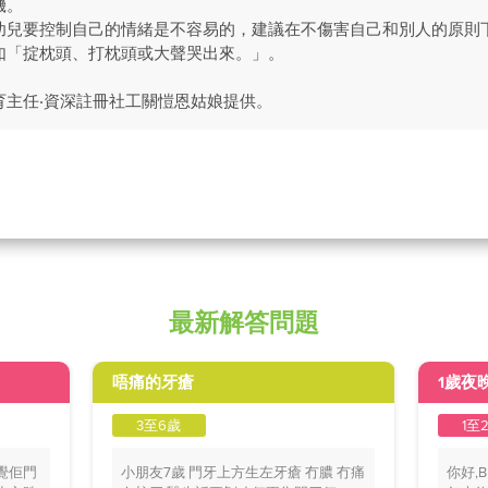
機。
幼兒要控制自己的情緒是不容易的，建議在不傷害自己和別人的原則
如「掟枕頭、打枕頭或大聲哭出來。」。
育主任‧資深註冊社工關愷恩姑娘提供。
最新解答問題
唔痛的牙瘡
1歲夜
3至6歲
1至
覺佢門
小朋友7歲 門牙上方生左牙瘡 冇膿 冇痛
你好,