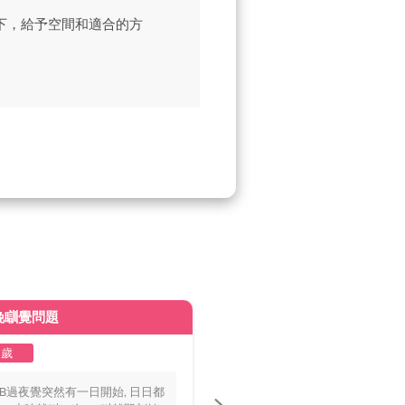
下，給予空間和適合的方
晚瞓覺問題
皮膚變黃
2歲
1至2歲
BB過夜覺突然有一日開始, 日日都
你好醫生，我個BB仔15個月大，