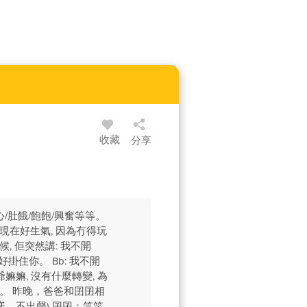
收藏
分享
心/肚餓/飽飽/興奮等等。
b現在好生氣, 因為冇得玩
, 佢突然講: 我不開
好掛住你。 Bb: 我不開
嫲嫲, 沒有什麼轉變, 為
事。 昨晚，爸爸和囝囝相
，不出聲) 囝囝：笑笑