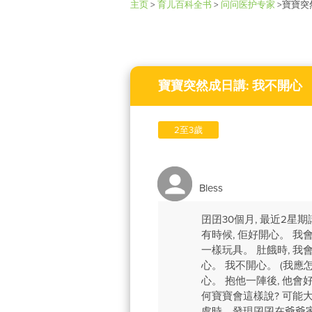
主页
>
育儿百科全书
>
问问医护专家
>
寶寶突
寶寶突然成日講: 我不開心
2至3歲
Bless
囝囝30個月, 最近2星
有時候, 佢好開心。 我
一樣玩具。 肚餓時, 我
心。 我不開心。 (我應怎
心。 抱他一陣後, 他會
何寶寶會這樣說? 可能
處時，發現囝囝在爺爺家