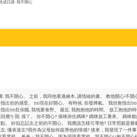
然成日講: 我不開心
期講: 我不開心。 之前，我同他看過繪本, 講情緒的書。 教他開心/不開
會指出佢的感受。 bb現在好開心。 有時候, 佢發脾氣。 我但會指出b
會指出bb肚你餓, 我地要食野。 最近, 我抱抱他的時間。 放工抱他的時候
回應?) 我: 係丫。 你不開心? 係咪掛住媽咪? 媽咪放工番來。 媽咪都
好點。 好似忘記左之前的不開心。 我應該怎樣引導他? 日常照顧是爺爺
大左, 懂表達左?我作為父母如何疏導他的情感? 後來，我發現了一件
看電視。 爸爸：我不開心，因為囝囝看電視。我不開心! (抱不開心樣