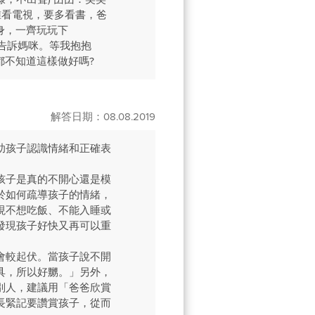
不准看電視，要多看書，爸
起身，一齊玩玩下
謝你告訴媽咪。等我抱抱
都不知道這樣做好嗎?
解答日期：08.08.2019
助孩子認識情緒和正確表
孩子是真的不開心還是模
於如何疏導孩子的情緒，
現不想吃飯、不能入睡或
發現孩子好快又再可以重
會較起伏。當孩子說不開
具，所以好嬲。」另外，
別人，建議用「爸爸欣賞
長緊記要讚賞孩子，從而