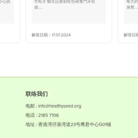
小心跌
冇蛀牙 醫生話要剝咗佢兩隻門牙佢
每大約
個.....
身爬....
解答日期：17.07.2024
解答日期：
联络我们
电邮 : info@healthyseed.org
电话 : 2185 7106
地址 : 香港湾仔港湾道23号鹰君中心G01铺