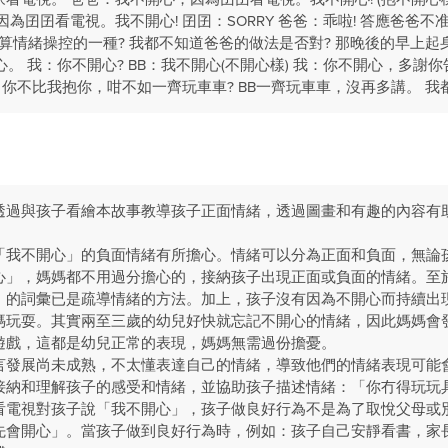
因為囝囝看電視。我不開心! 囝囝：SORRY 爸爸：乖啦! 答應爸爸
不算情緒操控的一種? 我都不知道爸爸的做法是否對? 那晚後的早上
不開心。 我：你不開心? BB：我不開心(不開心樣) 我：你不開心，多
我：你不比我抱你，咁不如一齊玩車車? BB一齊玩車車，沒再多講。 我
透過與孩子看繪本故事教導孩子正面情緒，透過圖畫和有趣的內容有
「我不開心」的負面情緒有所擔心。情緒可以分為正面和負面，無論
心」，媽媽都不用過分擔心的，接納孩子出現正面或負面的情緒。至
」的詞彙已是疏導情緒的方法。加上，孩子沒有因為不開心而持續出
媽玩耍。其實兩至三歲的幼兒好快就忘記不開心的情緒，因此媽媽會
遊戲，這都是幼兒正常的表現，媽媽無需過份擔憂。
言發展尚未成熟，不太懂表達自己的情緒，導致他們的情緒表現可能
接納和理解孩子的感受和情緒，並協助孩子描述情緒：「你冇得玩玩
看電視對孩子說「我不開心」，孩子做良好行為不是為了取悅父母或
先會開心」。當孩子做到良好行為時，例如：孩子自己安靜看書，家