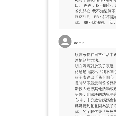
口。 爸爸：我不開心，
爸先開心! 我不知這算
PUZZLE。 BB：我
你。 BB不比我抱。 
admin
欣賞家長在日常生活中
達情緒的方法。
明白媽媽對於孩子表達
仿爸爸而說出「我不開
孩子表達出「我不開心
長時間不願意與爸爸媽
新投入進行其他活動或
另外，此階段的幼兒語
心時，十分欣賞媽媽會
媽媽提到爸爸因為孩子
你」的字眼代替「爸爸