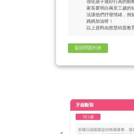
強化孩子做好行為的動
家長要明白兩至三歲的
法讓他們抒發情緒，例
媽媽加油呀！
以上資料由慈慧幼苗教
返回問題列表
牙齒斷裂
1至2歲
前幾日細囡囡從幼稚園番黎，發