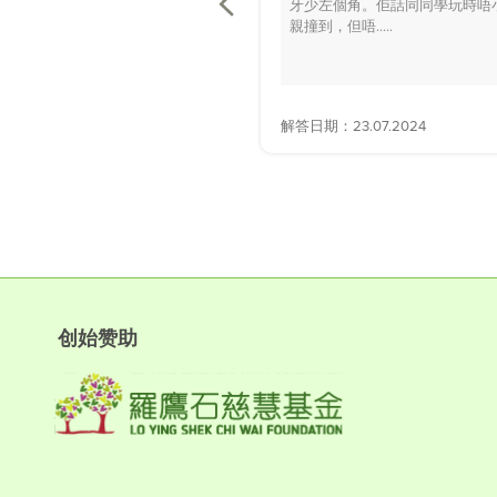
牙少左個角。佢話同同學玩時唔
親撞到，但唔.....
解答日期：23.07.2024
创始赞助