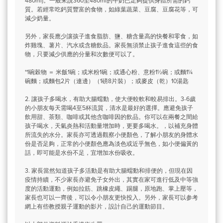
480ml)。一般來說360至480ml的牛奶已足夠提供身體所需的鈣
質。若經常吃鈣質豐富的食物，如綠葉蔬菜、豆腐、豆腐花等，可
減少奶量。
另外，家長應少讓孩子進食脂肪、鹽、糖含量高的快餐和零食，如
炸雞塊、薯片、汽水或含糖飲品。家長無須禁止孩子進食這些的食
物，只要減少供應的分量和次數便可以了。
*1碗榖物 ＝ 米飯1碗；或米粉1碗；或通心粉、意粉1½碗；或麵1¼
碗麵；或麵包2片（連邊）（1磅8片裝）；或麥皮（乾）10湯匙
2. 讓孩子多喝水，有助大腸蠕動，使大便較軟和較易排出。3-6歲
的小朋友每天需喝4至5杯流質，清水是最好的選擇。應避免孩子
飲用甜、茶類、咖啡或其他含咖啡因的飲品。你可以在兩餐之間給
孩子喝水，天氣炎熱和活動量增加時，更要多喝水。，以補充身體
所流失的水分。家長亦可透過觀察小便顏色，了解小朋友的身體水
份是否足夠，正常的小便顏色應為淡色或近乎無色，如小便偏黃的
話，即可能是水份不足，宜增加水份吸收。
3. 家長當然知道孩子多活動是有助大腸蠕動和排便的，但現在因
疫情持續，不少家長亦避免子女外出，其實在家可進行低及中等強
度的活動運動，例如拉筋、跳橡皮繩、踢腿，原地跑、掌上壓等，
家長也可以一齊後，可以令小朋友更快投入。另外，家長可以参考
網上有些教授親子運動的影片，設計自己的運動節目。