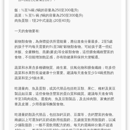
飯：½至¾碗 (1碗的容量為250至300毫升)
蔬菜：¼ 至½ 碗 (1碗的容量為250至300毫升)
肉魚蛋類：1至2中式湯匙 (20至40克)
一天的食物要有:
穀物類食物，為身體提供所需能量，應佔進食分量最多。2至5歲
的孩子平均每天需要約1½至3碗*穀物類食物。可給孩子選一些紅
米飯、全麥麵包、燕麥(麥皮)等全穀類食物，這些膳食纖維豐富的
食物，不但能增加飽足感，亦有助健康和保持大便暢通。
蔬菜和水果含多種礦物質、維生素、抗氧化物和膳食纖維；吃多些
蔬菜和水果對長遠健康十分重要。建議每天進食至少3/4碗煮熟的
蔬菜和至少1個水果。
吃適量肉、魚及蛋類，或其代替品包括乾豆類、果仁、種籽及黃豆
製品如豆腐，這些食物含豐富的蛋白質和鐵質。建議每天進食1両
半至3両肉或魚。選瘦肉、魚及豆類製品，及去掉肉類、家禽的肥
膏及皮層，少用香腸等醃製食物。
吃適量奶類及代替品，包括加鈣豆奶、豆腐等，含鈣豐富的食物。
兩歲以上可選加鈣豆奶或飲用低脂奶，五歲後宜飲用脫脂奶，以減
少攝取脂肪；一般不需飲用配方奶粉。每天約需兩杯分量(不超過