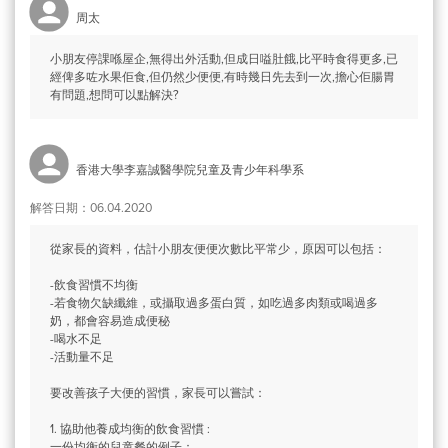
周太
小朋友停課喺屋企,無得出外活動,但成日嗌肚餓,比平時食得更多,已
經俾多咗水果佢食,但仍然少便便,有時幾日先去到一次,擔心佢腸胃
有問題,想問可以點解決?
香港大學李嘉誠醫學院兒童及青少年科學系
解答日期：06.04.2020
從家長的資料，估計小朋友便便次數比平常少，原因可以包括：
-飲食習慣不均衡
-若食物欠缺纖維，或攝取過多蛋白質，如吃過多肉類或喝過多
奶，都會容易造成便秘
-喝水不足
-活動量不足
要改善孩子大便的習慣，家長可以嘗試：
1. 協助他養成均衡的飲食習慣 :
一份均衡的兒童餐的例子：