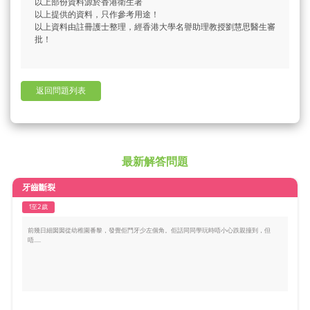
以上部份資料源於香港衛生署
以上提供的資料，只作參考用途！
以上資料由註冊護士整理，經香港大學名譽助理教授劉慧思醫生審
批！
返回問題列表
最新解答問題
牙齒斷裂
1至2歲
前幾日細囡囡從幼稚園番黎，發覺佢門牙少左個角。佢話同同學玩時唔小心跌親撞到，但
唔.....