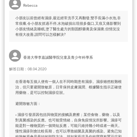
Rebecca
小朋友以前曾經有濕疹,最近經常洗手又再翻發,雙手長滿小水泡,非
常痕癢,令小朋友抓過不停,水泡破損出現很多傷口,又痕又痛影響到
小朋友情緒及睡眠,塗了醫生處方的類固醇藥膏及保濕膏,但情況沒
有很大改善,請問可以怎樣解決?
香港大學李嘉誠醫學院兒童及青少年科學系
解答日期：08.04.2020
在香港每五個人便有一個人在不同時期患有濕疹。濕疹雖然較難根
治，但只要避開致敏原，日常保持皮膚濕潤、根據醫生指示正確使
用藥物，是可以控制濕疹症狀。
避開致敏方面：
• 濕疹引發原因包括與物質的接觸及磨擦；某些食物，藥物，以及
對真菌感染的反應。也可能受情緒，自身免疫情況所影響。濕疹可
能是對一種物質的一個簡短反應，可能只維持幾小時或者一兩天。
慢性濕疹則會比較長期，也可以導致細菌及真菌的感染。避免已知
的致敏原會是最好的預防方法。就如家長堤及你的寶寶有蠶豆症和