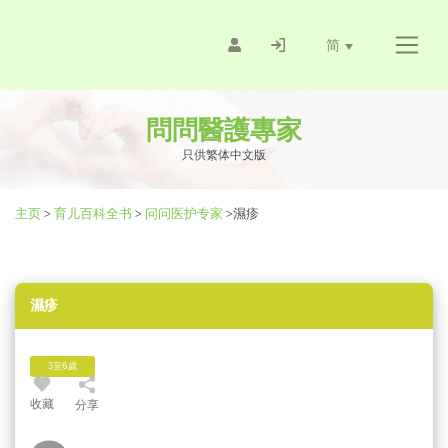
简
問問醫護專家
只供繁体中文版
主页
>
育儿百科全书
>
问问医护专家
>
濕疹
濕疹
3至6歲
收藏
分享