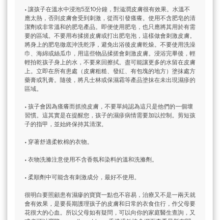
• 讓孩子在溫水中浸泡5至10分鐘，對滋潤皮膚很有效果。水溫不
應太熱，否則皮膚會受到刺激，從而引發瘙癢。使用不含肥皂的清
潔劑或非常溫和的肥皂產品。即便使用肥皂，也只應將其用於有需
要的區域。不要用布揉搓皮膚或打出肥皂泡，這樣做會刺激皮膚。
將身上的肥皂徹底沖洗乾淨，避免出浴後皮膚乾燥。不要使用洗澡
巾、海綿或絲瓜巾，用這些物品揉搓會刺激皮膚。浸浴完畢後，輕
輕拍乾孩子身上的水，不要來回擦拭。盡可能讓更多的水留在皮膚
上。立即在所有患處（皮膚粗糙、發紅、有包塊的地方）塗抹處方
藥膏或乳膏。隨後，將凡士林或保濕霜等產品塗抹在未出現濕疹的
區域。
• 孩子會因為瘙癢而抓撓皮膚，不要單純認為這只是他們的一個壞
習慣。這其實是在提醒您，孩子的濕疹病情需要加以控制。剪短孩
子的指甲，並始終保持其清潔。
• 穿著舒適柔軟棉的衣物。
• 衣物洗滌注意使用不含香氛和染料的溫和洗滌劑。
• 柔順劑中可能含有刺激成分，最好不使用。
很明白要照顧患有濕瘮的寶寶一點也不容易，治療又不是一兩天就
會有效果，是要長期護理孩子的皮膚和日常的衣食住行，作父母要
花很大的心血。所以父母如有疑問，可以向你的家庭醫生查詢，又