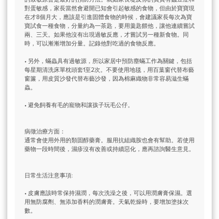
對蛋敏感，家長當然會避開已知會引起敏感的食物，但由於寶寶現
在才8個月大，應該是引進固體食物的時候，會建議家長每次為寶
寶試食一種食物，分量約為一茶匙，要用羹匙餵他，讓他連續嘗試
兩、三天。如果他沒有出現過敏反應，才嘗試另一種新食物。同
時，可以漸漸增加分量。記錄他對吃過的食物反應。
• 另外，蟎蟲具有過敏源，所以家居中預防塵蟎工作為關鍵，包括
每星期清洗床單枕頭套1至2次。不要使用地毯，用百葉窗代替布藝
窗簾，用皮質沙發代替布藝沙發，因為棉麻織物非常容易滋生蟎
蟲。
• 避免飼養有毛的寵物和讓孩子玩毛公仔。
病徵治療方面：
通常會使用外用的類固醇藥膏。服用抗組織胺也會有幫助。若使用
藥物一段時間後，濕疹沒有改善或持續惡化，應再諮詢醫生意見。
日常生活注意事項:
• 皮膚應該時常保持濕潤，每次洗澡之後，可以用潤膚膏保濕。選
用無防腐劑、無添加香料的潤膚膏。天氣乾燥時，要增加塗抹次
數。