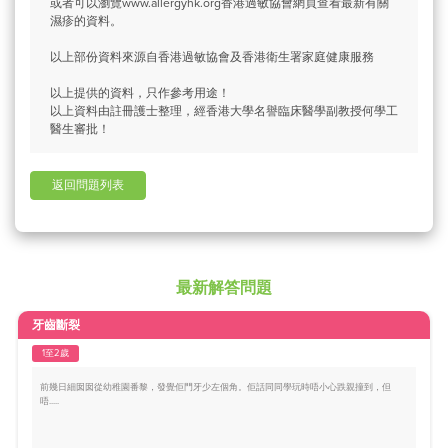
或者可以瀏覽www.allergyhk.org香港過敏協會網頁查看最新有關
濕疹的資料。
以上部份資料來源自香港過敏協會及香港衛生署家庭健康服務
以上提供的資料，只作參考用途！
以上資料由註冊護士整理，經香港大學名譽臨床醫學副教授何學工
醫生審批！
返回問題列表
最新解答問題
牙齒斷裂
1至2歲
前幾日細囡囡從幼稚園番黎，發覺佢門牙少左個角。佢話同同學玩時唔小心跌親撞到，但
唔.....