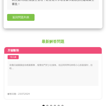
審批！
返回問題列表
最新解答問題
牙齒斷裂
1至2歲
前幾日細囡囡從幼稚園番黎，發覺佢門牙少左個角。佢話同同學玩時唔小心跌親撞到，但
唔.....
解答日期：23.07.2024