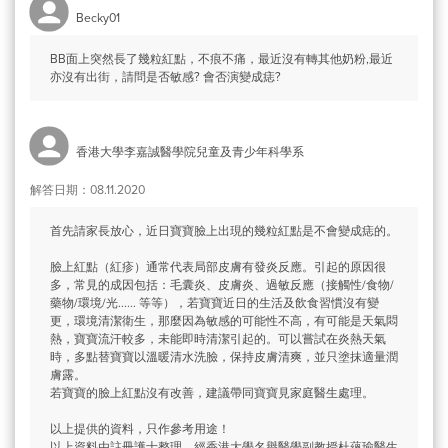
Becky01
BB面上突然長了幾粒紅點，不痕不痛，最近沒有轉其他奶粉,最近
亦沒有出街，請問是否敏感? 會否演變成痣?
香港大學李嘉誠醫學院兒童及青少年科學系
解答日期：08.11.2020
首先請家長放心，近日寶寶臉上出現的幾粒紅點是不會變成痣的。
臉上紅點（紅疹）通常代表局部皮膚有發炎反應。引起的原因很
多，常見的成因包括：毛囊炎、皮膚炎、過敏反應（接觸性/食物/
藥物/環境/光...... 等等），若寶寶近日的生活及飲食習慣沒有變
更，環境清潔衛生，那麼因為敏感的可能性不高，有可能是天氣悶
熱，寶寶流汗較多，未能即時清潔引起的。可以嘗試在炎熱天氣
時，多點替寶寶以溫暖清水洗臉，保持皮膚清爽，並只塗抹適量潤
膚露。
若寶寶的臉上紅點沒有改善，建議帶同寶寶見家庭醫生處理。
以上提供的資料，只作參考用途！
以上資料由註冊護士整理，經香港大學名譽醫學副教授杜蘊瑜醫生