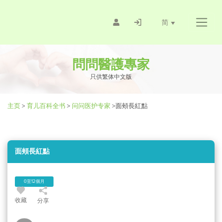
简
問問醫護專家
只供繁体中文版
主页
>
育儿百科全书
>
问问医护专家
>
面頰長紅點
面頰長紅點
0至12個月
收藏
分享