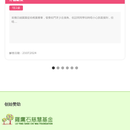
1至2歲
前幾日細囡囡從幼稚園番黎，發覺佢門牙少左個角。佢話同同學玩時唔小心跌親撞到，但
唔.....
解答日期：23.07.2024
创始赞助