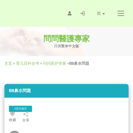
简
問問醫護專家
只供繁体中文版
主页
>
育儿百科全书
>
问问医护专家
>
BB鼻水問題
BB鼻水問題
0至12個月
收藏
分享