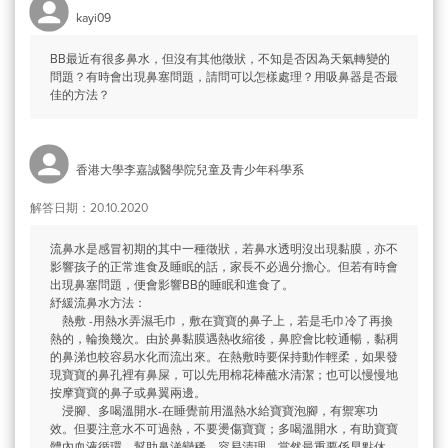
kayi09
BB最近有很多鼻水，但沒有其他徵狀，不知是否因為天氣轉變的
問題？有時會出現鼻塞問題，請問可以怎樣處理？用吸鼻器是否最
佳的方法？
香港大學李嘉誠醫學院兒童及青少年科學系
解答日期：20.10.2020
流鼻水是感冒初期的其中一種徵狀，若鼻水透明沒出現黏膜，亦不
影響孩子的正常進食及睡眠的話，家長不必過分擔心。但若有時會
出現鼻塞問題，便會影響BB的睡眠和進食了。
紓緩流鼻水方法：
熱敷 -用熱水弄濕毛巾，敷在寶寶的鼻子上，若是毛巾冷了再換
熱的，輪換幾次。由於鼻黏膜遇熱收縮後，鼻腔會比較通暢，黏稠
的鼻涕也較容易水化而流出來。在熱敷時要保持動作輕柔，如果發
現寶寶的鼻孔裡有鼻屎，可以先用棉花棒蘸水清潔；也可以慢慢地
按摩寶寶的鼻子或鼻翼兩邊。
浸腳、多喝溫開水-在睡覺前用溫熱水給寶寶泡腳，有禦寒功
效。但要注意水不可過熱，不要燙傷寶寶；多喝溫開水，有助寶寶
體內血液循環，幫助鼻涕變稀，容易清理，當然最重要係早點休