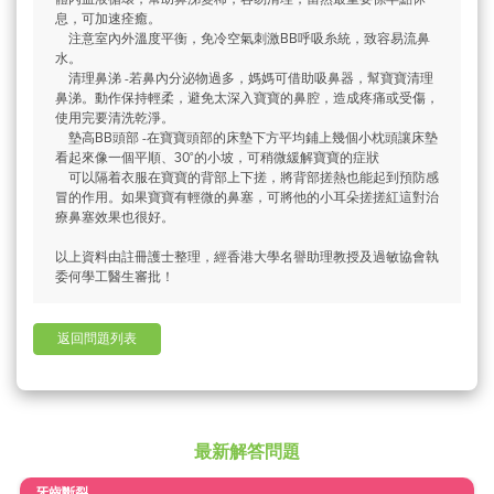
息，可加速痊癒。
注意室內外溫度平衡，免冷空氣刺激BB呼吸糸統，致容易流鼻
水。
清理鼻涕 -若鼻內分泌物過多，媽媽可借助吸鼻器，幫寶寶清理
鼻涕。動作保持輕柔，避免太深入寶寶的鼻腔，造成疼痛或受傷，
使用完要清洗乾淨。
墊高BB頭部 -在寶寶頭部的床墊下方平均鋪上幾個小枕頭讓床墊
看起來像一個平順、30°的小坡，可稍微緩解寶寶的症狀
可以隔着衣服在寶寶的背部上下搓，將背部搓熱也能起到預防感
冒的作用。如果寶寶有輕微的鼻塞，可將他的小耳朵搓搓紅這對治
療鼻塞效果也很好。
以上資料由註冊護士整理，經香港大學名譽助理教授及過敏協會執
委何學工醫生審批！
返回問題列表
最新解答問題
牙齒斷裂