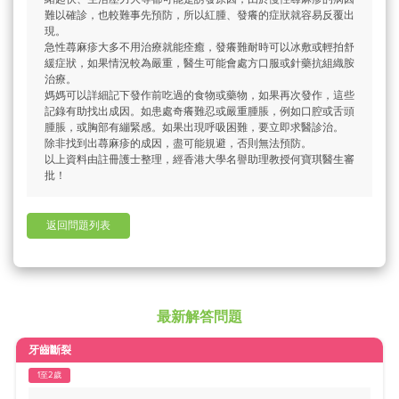
難以確診，也較難事先預防，所以紅腫、發癢的症狀就容易反覆出
現。
急性蕁麻疹大多不用治療就能痊癒，發癢難耐時可以冰敷或輕拍舒
緩症狀，如果情況較為嚴重，醫生可能會處方口服或針藥抗組織胺
治療。
媽媽可以詳細記下發作前吃過的食物或藥物，如果再次發作，這些
記錄有助找出成因。如患處奇癢難忍或嚴重腫脹，例如口腔或舌頭
腫脹，或胸部有繃緊感。如果出現呼吸困難，要立即求醫診治。
除非找到出蕁麻疹的成因，盡可能規避，否則無法預防。
以上資料由註冊護士整理，經香港大學名譽助理教授何寶琪醫生審
批！
返回問題列表
最新解答問題
牙齒斷裂
1至2歲