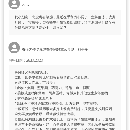
Amy
我小朋友一向皮膚有敏感，最近在手和腳都長了一些蕁麻疹，皮膚
紅腫，非常痕癢，曾看醫生但情況斷斷續續，請問原因是什麼？有
什麼治療方法？是否不可以根治？
香港大學李嘉誠醫學院兒童及青少年科學系
解答日期：28.10.2020
蕁麻疹又叫風癩/風疹。
成因一般是受敏感原的刺激而身體作出強烈反應。
敏感原因人而異，可以是：
1 食物：蛋類、堅果類、巧克力、乾酪、魚、貝類
2 藥物或藥物加添劑：阿斯匹林、青黴素和其他抗生素等藥物
3 有些蕁麻疹的成因未明。
4蕁麻疹和神經過敏或精神緊張、壓力等也可能有關聯。
一般來說，急性尋麻疹大多是由飲食所引起，只要盡快找到病因、
避免再接觸過敏原，通常很快就會改善。
若症狀持續且反覆發作六週以上，就稱為「慢性蕁麻疹」，這類患
者通常不是食物所引起，而是跟個人體質有關，其他像是精神或情
緒起伏、生活壓力大等都可能是誘發原因，由於慢性蕁麻疹的病因