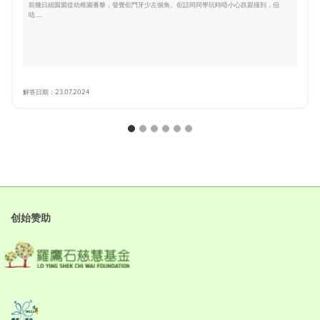
前幾日細囡囡從幼稚園番黎，發覺佢門牙少左個角。佢話同同學玩時唔小心跌親撞到，但
唔.....
解答日期：23.07.2024
创始赞助