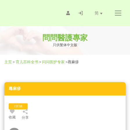
简
問問醫護專家
只供繁体中文版
主页
>
育儿百科全书
>
问问医护专家
>
蕁麻疹
蕁麻疹
2至3歲
收藏
分享