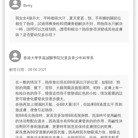
Betty
我女女4個月大，平時都很大汗，夏天更甚，頸、手和腳的關節位
都生了熱痱，試過用爽身粉和潤膚膏都解決不到，用熱痱水只解決
一時，請問可以怎樣預防、護理和根治？熱痱會否演變成其他皮膚
病？是否嬰幼兒多出現？
香港大學李嘉誠醫學院兒童及青少年科學系
解答日期：08.06.2021
在一般的情況下，熱痱會出現在BB容易出汗的位置，如額頭、頸
部的周圍、腋下、背部、大腿周圍及腹股溝間。初時，皮膚上有一
粒粒白色的痱子，慢慢這些痱子會變成紅色的小粒，情況嚴重的話
更可能會化膿發炎並逐步擴大。
炎熱再加上潮濕的天氣，令BB大量渄汗，但如果BB過度出汗 而刺
激皮膚，便會引起熱痱。
當BB長出熱痱時，家長宜多加替BB清潔身體。洗澡時可使用鹼性
的沐浴劑配合溫水，因為溫水有抑制皮膚發炎的的作用，而鹼性沐
浴劑則不會刺激肌膚。更要時常留意並保持皮膚摺位的乾爽。
家長應為BB穿適量的棉質衣服，因為棉質衣物吸濕力強，能吸去
汗水，避免汗水黏附在皮膚上，令熱痱惡化。此外，棉質衣料柔