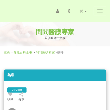
简
問問醫護專家
只供繁体中文版
主页
>
育儿百科全书
>
问问医护专家
>
熱痱
熱痱
0至12個月
收藏
分享