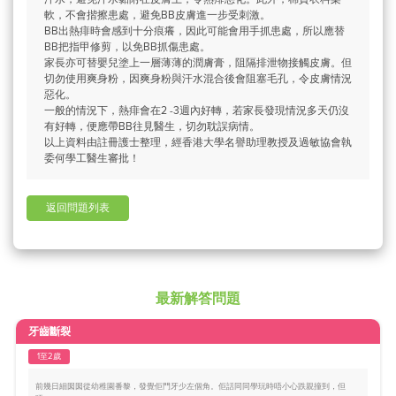
軟，不會揩擦患處，避免BB皮膚進一步受刺激。
BB出熱痱時會感到十分痕癢，因此可能會用手抓患處，所以應替
BB把指甲修剪，以免BB抓傷患處。
家長亦可替嬰兒塗上一層薄薄的潤膚膏，阻隔排泄物接觸皮膚。但
切勿使用爽身粉，因爽身粉與汗水混合後會阻塞毛孔，令皮膚情況
惡化。
一般的情況下，熱痱會在2 -3週內好轉，若家長發現情況多天仍沒
有好轉，便應帶BB往見醫生，切勿耽誤病情。
以上資料由註冊護士整理，經香港大學名譽助理教授及過敏協會執
委何學工醫生審批！
返回問題列表
最新解答問題
牙齒斷裂
1至2歲
前幾日細囡囡從幼稚園番黎，發覺佢門牙少左個角。佢話同同學玩時唔小心跌親撞到，但