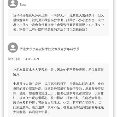
Sasa
我仔仔好鍾意玩戶外活動，一向好大汗，尤其夏天出好多汗，但又
唔鍾意飲水，就到夏天我驚佢會中暑，請問多不多小朋友會出現中
暑？小朋友中暑會有什麼徵狀？會引致什麼嚴重情況？如小朋友中
暑，家長可以有什麼即時急救的方法？可以怎樣預防？
香港大學李嘉誠醫學院兒童及青少年科學系
解答日期：04.05.2021
小朋友其實比大人更容易中暑，因為他們不善於表達，所以靠家長
留意。
中暑是指人體在炎熱、濕度高或烈日下，身體無法順利排熱，造成
身體的核心體溫升高。症狀是身體最初會覺得發熱，皮膚會變得乾
燥、發紅，體溫也會急速上升，接著心跳和呼吸都會變快，沒有排
汗，後來便出現頭暈噁心、視力模糊、神智混亂、方向感變差等。
若是未及時舒緩，可能會出現脫水、休克，甚至死亡等情形。 因
此氣溫愈高、激烈運動，飲水不足，都會直接導致身體的蓄熱遠遠
大於散熱，容易發生中暑。