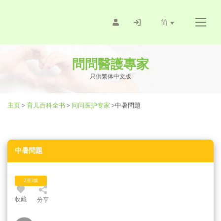
简
問問醫護專家
只供繁体中文版
主页
>
育儿百科全书
>
问问医护专家
>
中暑問題
中暑問題
2至3歲
收藏
分享