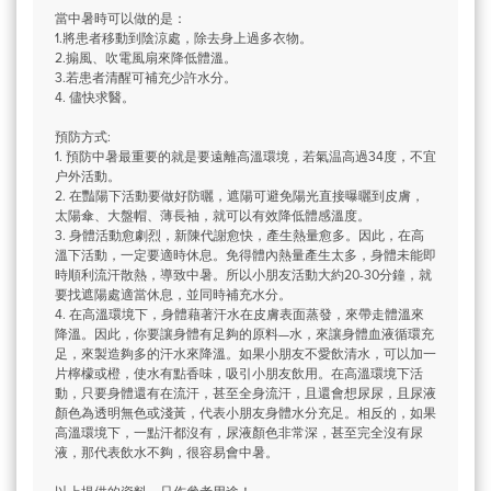
當中暑時可以做的是：
1.將患者移動到陰涼處，除去身上過多衣物。
2.搧風、吹電風扇來降低體溫。
3.若患者清醒可補充少許水分。
4. 儘快求醫。
預防方式:
1. 預防中暑最重要的就是要遠離高溫環境，若氣温高過34度，不宜
户外活動。
2. 在豔陽下活動要做好防曬，遮陽可避免陽光直接曝曬到皮膚，
太陽傘、大盤帽、薄長袖，就可以有效降低體感溫度。
3. 身體活動愈劇烈，新陳代謝愈快，產生熱量愈多。因此，在高
溫下活動，一定要適時休息。免得體內熱量產生太多，身體未能即
時順利流汗散熱，導致中暑。所以小朋友活動大約20-30分鐘，就
要找遮陽處適當休息，並同時補充水分。
4. 在高溫環境下，身體藉著汗水在皮膚表面蒸發，來帶走體溫來
降溫。因此，你要讓身體有足夠的原料—水，來讓身體血液循環充
足，來製造夠多的汗水來降溫。如果小朋友不愛飲清水，可以加一
片檸檬或橙，使水有點香味，吸引小朋友飲用。在高溫環境下活
動，只要身體還有在流汗，甚至全身流汗，且還會想尿尿，且尿液
顏色為透明無色或淺黃，代表小朋友身體水分充足。相反的，如果
高溫環境下，一點汗都沒有，尿液顏色非常深，甚至完全沒有尿
液，那代表飲水不夠，很容易會中暑。