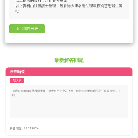
以上提供的資料，只作參考用途！
以上資料由註冊護士整理，經香港大學名譽助理教授劉慧思醫生審
批
返回問題列表
最新解答問題
牙齒斷裂
1至2歲
前幾日細囡囡從幼稚園番黎，發覺佢門牙少左個角。佢話同同學玩時唔小心跌親撞到，但
唔.....
解答日期：23.07.2024