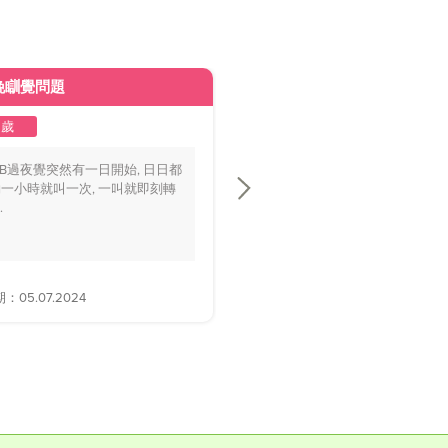
晚瞓覺問題
皮膚變黃
2歲
1至2歲
BB過夜覺突然有一日開始, 日日都
你好醫生，我個BB仔15個月大，
一小時就叫一次, 一叫就即刻轉
playground時好多家長話佢面色
.
黃，.....
05.07.2024
解答日期：28.06.2024