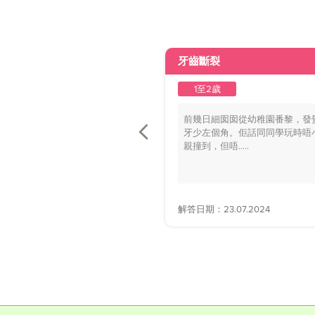
牙齒斷裂
1至2歲
前幾日細囡囡從幼稚園番黎，發
牙少左個角。佢話同同學玩時唔
親撞到，但唔.....
解答日期：23.07.2024