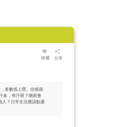
收藏
分享
淡，多數係上臂。但係我
得汗多，有汗斑？啲斑會
他人？日常生活應該點避