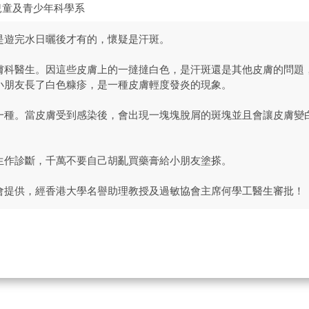
兒童及青少年科學系
是遊完水日曬後才有的，懷疑是汗斑。
膚科醫生。因這些皮膚上的一撻撻白色，是汗斑還是其他皮膚的問題
小朋友長了白色糠疹，是一種皮膚輕度發炎的現象。
一種。當皮膚受到感染後，會出現一塊塊脫屑的斑塊並且會讓皮膚變
生作診斷，千萬不要自己胡亂買藥膏給小朋友塗搽。
會提供，經香港大學名譽助理教授及過敏協會主席何學工醫生審批！