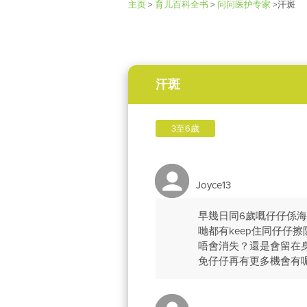
主页
>
育儿百科全书
>
问问医护专家
>
汗斑
汗斑
3至6歲
Joyce13
早幾日同6歲嘅仔仔係
哋都有keep住同仔
唔會消失？還是會留在
免仔仔再有更多機會有呢