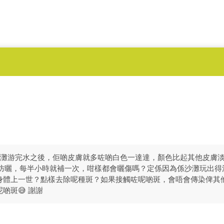
海灘游完水之後，佢啲皮膚就多咗啲白色一達達，顏色比起其他皮膚
仔擦防曬，每半小時就補一次，咁樣都會曬傷嗎？定係因為係沙灘玩出
身體上一世？點樣去除呢種斑？如果接觸咗呢啲斑，會唔會傳染俾其
啲斑😅 謝謝