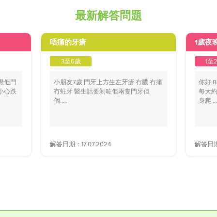
最新解答問題
唔痛的牙瘡
1歲夜
3至6歲
1至
覺佢門
小朋友7歲 門牙上方生左牙瘡 冇膿 冇痛
你好,
小心跌
冇蛀牙 醫生話要剝咗佢兩隻門牙佢
每大約
個.....
身爬....
解答日期：17.07.2024
解答日期：