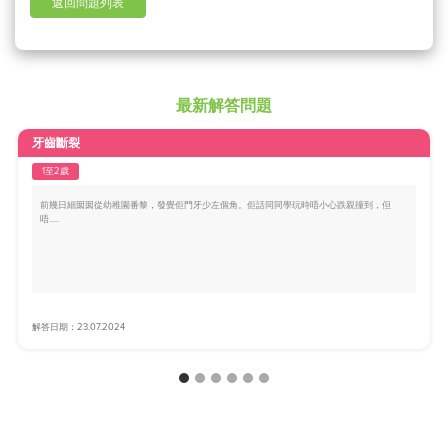
返回問題列表
最新解答問題
牙齒斷裂
1至2歲
前幾日細囡囡從幼稚園番黎，發覺佢門牙少左個角。佢話同同學玩時唔小心跌親撞到，但
唔.....
解答日期：23.07.2024