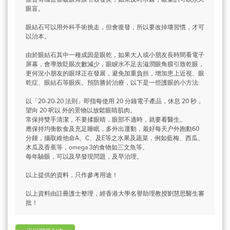
眼盲。
眼結石可以用外科手術挑走，但會復發，所以要改掉壞習慣，才可
以治本。
由於眼結石其中一種成因是眼乾，如果大人或小朋友長時間看電子
屏幕，會導致眨眼次數減少，眼睙水不足去滋潤眼角膜引致乾眼，
更何況小朋友的眼球正在發展，避免加重負担，增加患上近視、眼
乾症、眼結石等眼疾。預防勝於治療，以下是一些護眼的小方法:
以「20-20-20 法則」即指每使用 20 分鐘電子產品，休息 20 秒，
望向 20 呎以 外的景物以放鬆眼睛肌肉。
常保持雙手清潔，不要揉眼晴，眼部不適時，就要看醫生。
應保持均衡飲食及充足睡眠，多外出運動，最好每天户外跑動60
分鍾，攝取維他命A、C、及E等之水果及蔬菜，例如藍梅、西瓜、
木瓜及香蕉等，omega 3的食物如三文魚等。
每年驗眼，可以及早發現問題，及早治理。
以上提供的資料，只作參考用途！
以上資料由註冊護士整理，經香港大學名譽助理教授劉慧思醫生審
批！