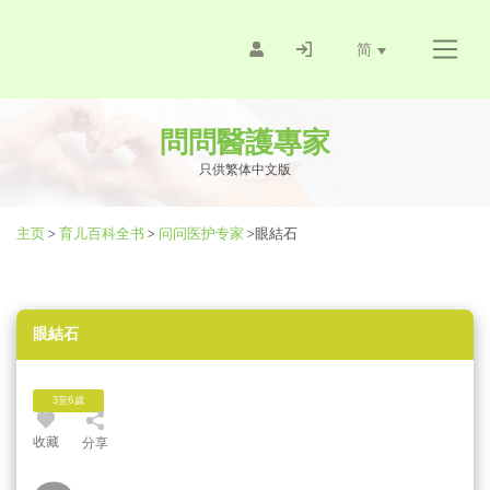
简
問問醫護專家
只供繁体中文版
主页
>
育儿百科全书
>
问问医护专家
>
眼結石
眼結石
3至6歲
收藏
分享