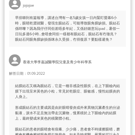
jojojoe
早排睇到有篇報導，講述台灣有一名5歲女孩一日內緊盯螢幕6小
時，眼睛乾澀就醫，發現生眼結石，可能導致眼角膜缺損。眼結石
係咩嚟？因為我仔仔同佢差唔多年紀，又係好鍾意玩ipad，暑假一
日玩多過6小時…會唔會同佢一樣都有眼結石，眼結石有冇徵兆？
眼結石同眼角膜缺損係咪永久受損，冇得復原？要點樣避免？
香港大學李嘉誠醫學院兒童及青少年科學系
解答日期：01.09.2022
結膜結石又稱為眼結石，它是一種非感染性眼疾，在上下眼瞼內結
膜下出現呈米黃色的小粒，常見於乾眼症、眼敏感，慢性結膜炎的
人身上。
形成眼結石的主要成因是由於眼晴發炎或外來異物沉澱產生的分泌
黏液，淚水不足且無法帶走沉澱物，慢累積於上下眼瞼內的結膜
上，最終變成米黃色的積聚體小粒。
眼結石的患者的眼晴會有痕癢、少少痛，患者會不時揉擦眼晴，磨
擦會有機會擦破眼角膜引致發炎，如未及時求醫，嚴重的可以永久