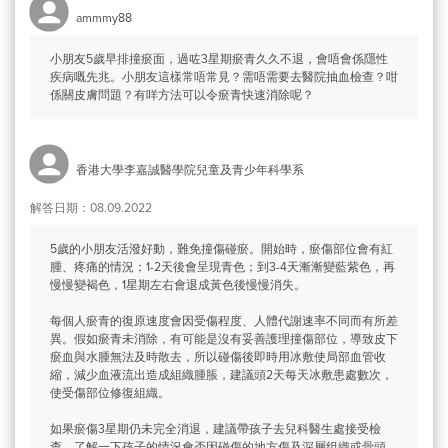
ammmy88
小朋友5歲早排撞瘀面，過咗3星期瘀青久久不退，會唔會係隱性
疾病嘅先兆。小朋友這樣常唔常見？需唔需要去醫院抽血檢查？咁
係關皮膚問題？有咩方法可以令瘀青快速消除呢？
香港大學李嘉誠醫學院兒童及青少年科學系
解答日期：08.09.2022
5歲的小朋友活潑好動，難免撞傷碰瘀。開始時，瘀傷部位會有紅
腫、疼痛的情況；1-2天後會呈現青色；到3-4天漸漸變藍紫色，再
慢慢變褐色，1星期左右會退成黃色後慢慢消失。
每個人瘀青的復原速度會因受傷程度、人體代謝速率不同而有所差
異。假如瘀青未消除，有可能是沒有妥善護理撞傷部位，導致皮下
瘀血與水腫無法及時散去，所以碰傷後即時用冰敷使局部血管收
縮，減少血液流出造成組織腫脹，建議頭2天每天冰敷患處數次，
使受傷部位修復組織。
如果瘀傷3星期仍未完全消退，建議帶孩子去兒科醫生處接受檢
查，了解一下孩子的情況會否因碰傷的地方傷及深層组織或骨頭，