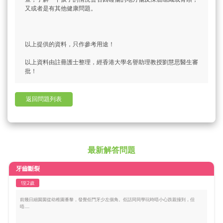
又或者是有其他健康問題。
以上提供的資料，只作參考用途！
以上資料由註冊護士整理，經香港大學名譽助理教授劉慧思醫生審
批！
返回問題列表
最新解答問題
牙齒斷裂
1至2歲
前幾日細囡囡從幼稚園番黎，發覺佢門牙少左個角。佢話同同學玩時唔小心跌親撞到，但
唔.....