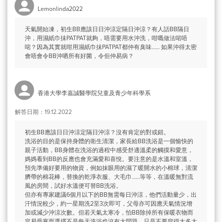
Lemonlinda2022
天氣開始凍，初生BB應該日日沖涼定隔日沖涼？有人話BB隔日
沖，用濕紙巾抺PATPAT就夠，唔需要用水沖洗，咁嘅做法啱唔
啱？因為其實就咁用濕紙巾抺PATPAT都仲有臭味…… 如果沖得太密
會唔會令BB沖哂所有好菌，令佢仲易病？
香港大學李嘉誠醫學院兒童及青少年科學系
解答日期：19.12.2022
初生BB應該日日沖涼定隔日沖涼？沒有肯定的對或錯。
洗浴的目的是保持身體的衛生清潔，家長給BB洗浴是一個愉快的
親子活動，BB身體在洗浴的過程中感受舒適溫柔的觸摸和愛意，
媽媽看到BB的反應也會充滿愛和喜悅。要注意的是水溫和室溫，
預先準備好要用的物資，例如抹眼用的濕了暖開水的小棉球，清潔
臍帶的棉花棒，替換的乾淨衣服、大毛巾……等等，在溫暖無對流
風的房間，試好水溫便可替BB洗浴。
但亦有專家建議6個月以下的BB無需每日沖涼，他們活動量少，出
汗情況較少，約一星期洗2至3次即可，父母亦可因應天氣情況增
加或減少沖涼次數。但若天氣太寒冷，怕BB除掉所有保暖衣物而
容易受寒而選擇不是每天洗浴也沒有大問題，只是不要穿得太多太