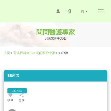
简
問問醫護專家
只供繁体中文版
主页
>
育儿百科全书
>
问问医护专家
>
BB沖涼
BB沖涼
0至12個月
收藏
分享