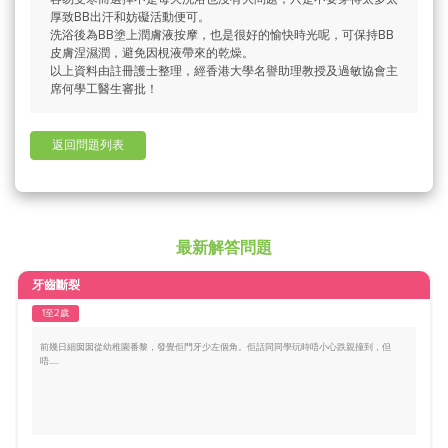
厚致BB出汗和妨礙活動便可。
洗浴後為BB塗上潤膚液按摩，也是很好的愉快時光呢，可保持BB
皮膚涅濕潤，避免因梘液帶來的乾燥。
以上資料由註冊護士整理，經香港大學名譽助理教授及過敏協會主
席何學工醫生審批！
返回問題列表
最新解答問題
牙齒斷裂
1至2歲
前幾日細囡囡從幼稚園番黎，發覺佢門牙少左個角。佢話同同學玩時唔小心跌親撞到，但
唔.....